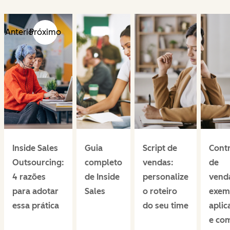
Anterior
Próximo
Inside Sales
Guia
Script de
Cont
Outsourcing:
completo
vendas:
de
4 razões
de Inside
personalize
vend
para adotar
Sales
o roteiro
exem
essa prática
do seu time
aplic
e co