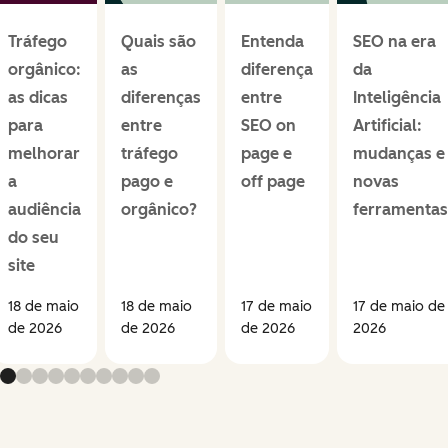
Tráfego
Quais são
Entenda
SEO na era
orgânico:
as
diferença
da
as dicas
diferenças
entre
Inteligência
para
entre
SEO on
Artificial:
melhorar
tráfego
page e
mudanças e
a
pago e
off page
novas
audiência
orgânico?
ferramentas
do seu
site
18 de maio
18 de maio
17 de maio
17 de maio de
de 2026
de 2026
de 2026
2026