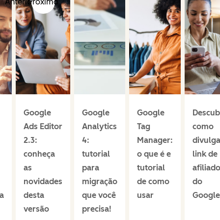
Anterior
Próximo
Google
Google
Google
Descub
Ads Editor
Analytics
Tag
como
2.3:
4:
Manager:
divulga
conheça
tutorial
o que é e
link de
as
para
tutorial
afiliad
novidades
migração
de como
do
a
desta
que você
usar
Google
versão
precisa!