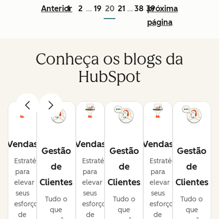
Anterior
1
2
19
20
21
38
39
próxima
...
...
página
Conheça os blogs da
HubSpot
Vendas
Vendas
Vendas
Gestão
Gestão
Gestão
Estratégias
Estratégias
Estratégias
de
de
de
para
para
para
Clientes
Clientes
Clientes
elevar
elevar
elevar
seus
seus
seus
Tudo o
Tudo o
Tudo o
esforços
esforços
esforços
que
que
que
de
de
de