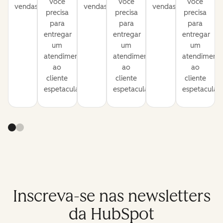
você
você
você
vendas.
vendas.
vendas.
precisa
precisa
precisa
para
para
para
entregar
entregar
entregar
um
um
um
atendimento
atendimento
atendiment
ao
ao
ao
cliente
cliente
cliente
espetacular.
espetacular.
espetacular.
Inscreva-se nas newsletters
da HubSpot