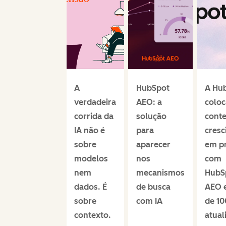
Web
A
HubSpot
A Hu
Summit
verdadeira
AEO: a
coloc
Rio:
corrida da
solução
conte
HubSpot
IA não é
para
cres
debate
sobre
aparecer
em pr
sobre o
modelos
nos
com
futuro do
nem
mecanismos
HubS
marketing
dados. É
de busca
AEO 
na era
sobre
com IA
de 10
dos
contexto.
atual