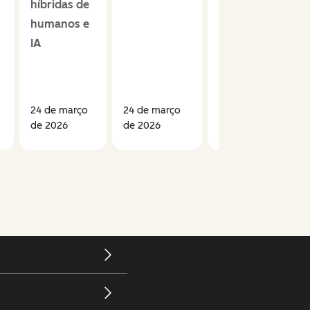
híbridas de
plataformas
humanos e
de
IA
automação
de marketing
B2B
24 de março
24 de março
24 de março de
de 2026
de 2026
2026