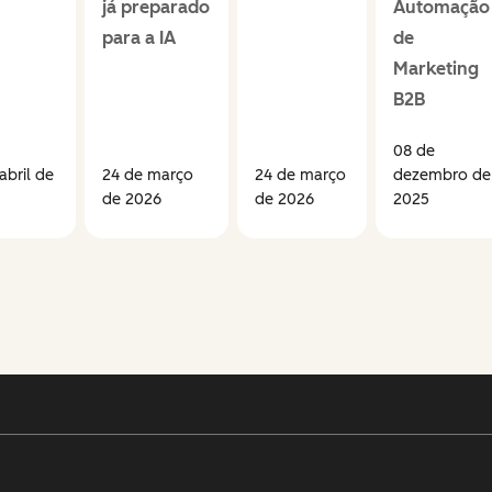
já preparado
Automação
para a IA
de
Marketing
B2B
08 de
abril de
24 de março
24 de março
dezembro de
de 2026
de 2026
2025