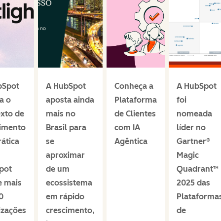
bSpot
A HubSpot
Conheça a
A HubSpot
a o
aposta ainda
Plataforma
foi
xto de
mais no
de Clientes
nomeada
cimento
Brasil para
com IA
líder no
ática
se
Agêntica
Gartner®
aproximar
Magic
pot
de um
Quadrant™
e mais
ecossistema
2025 das
0
em rápido
Plataforma
izações
crescimento,
de