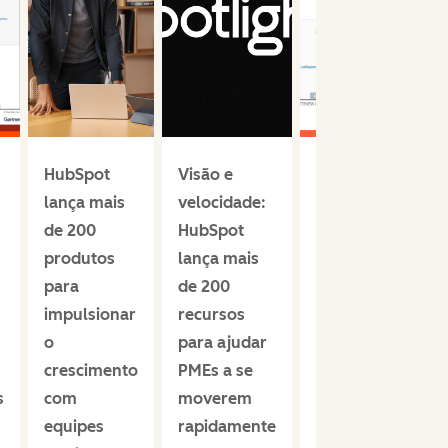
HubSpot
Visão e
Líder por
lança mais
velocidade:
quatro anos
de 200
HubSpot
consecutivos:
produtos
lança mais
HubSpot
para
de 200
nomeada
impulsionar
recursos
líder no
o
para ajudar
Gartner®
crescimento
PMEs a se
Magic
s
com
moverem
Quadrant™
equipes
rapidamente
para