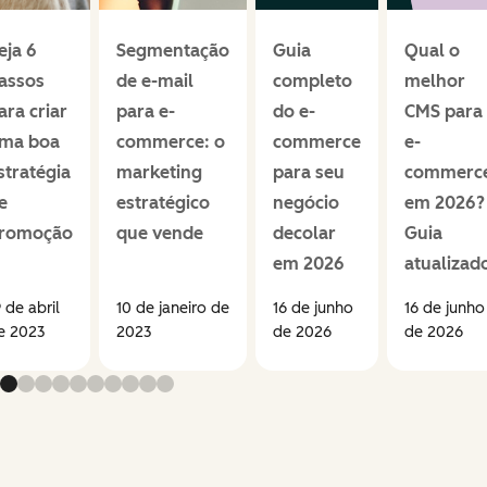
eja 6
Segmentação
Guia
Qual o
assos
de e-mail
completo
melhor
ara criar
para e-
do e-
CMS para
ma boa
commerce: o
commerce
e-
stratégia
marketing
para seu
commerc
e
estratégico
negócio
em 2026?
romoção
que vende
decolar
Guia
em 2026
atualizad
9 de abril
10 de janeiro de
16 de junho
16 de junho
e 2023
2023
de 2026
de 2026