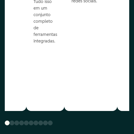
redes sociais.
is.
Tudo isso
em um
conjunto
completo
de
ferramentas
integradas.