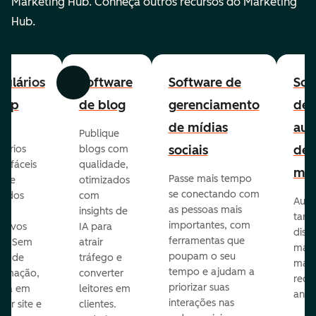
Marketing Hub. Conheça outros recursos do Marketing
Hub.
ulários
Software
Software de
Sof
Anterior
Avançar
-up
de blog
gerenciamento
de
de mídias
aut
Publique
sociais
de
lários
blogs com
p fáceis
qualidade,
mar
Passe mais tempo
ar e
otimizados
se conectando com
zados
com
Auto
as pessoas mais
insights de
taref
importantes, com
itivos
IA para
disp
ferramentas que
s. Sem
atrair
mail
poupam o seu
sar de
tráfego e
mark
tempo e ajudam a
ramação,
converter
redes
priorizar suas
ona em
leitores em
anún
interações nas
uer site e
clientes.