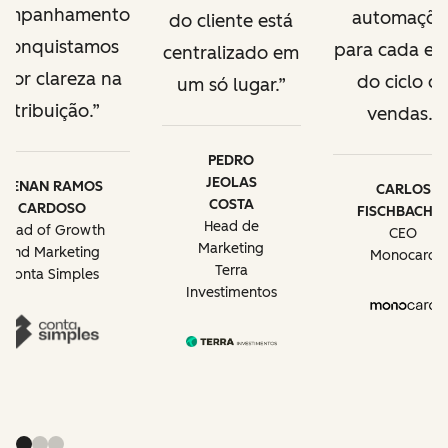
ompanhamento
automaçõe
do cliente está
 conquistamos
para cada et
centralizado em
ior clareza na
do ciclo d
um só lugar.
atribuição.
vendas.
PEDRO
JEOLAS
RENAN RAMOS
CARLOS
COSTA
CARDOSO
FISCHBACHE
Head de
Head of Growth
CEO
Marketing
and Marketing
Monocard
Terra
Conta Simples
Investimentos