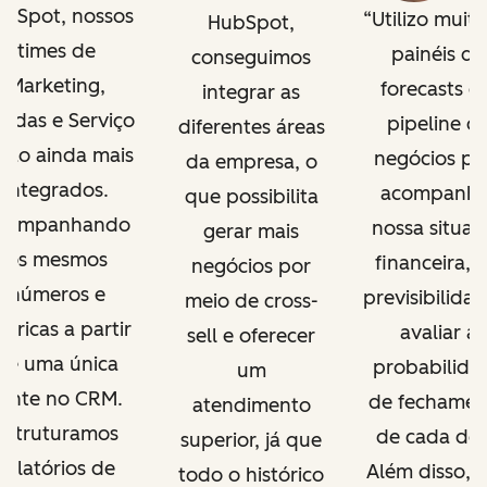
bSpot, nossos
Utilizo muito
HubSpot,
times de
painéis de
conseguimos
Marketing,
forecasts e
integrar as
ndas e Serviço
pipeline d
diferentes áreas
tão ainda mais
negócios pa
da empresa, o
integrados.
acompanha
que possibilita
companhando
nossa situaç
gerar mais
os mesmos
financeira, t
negócios por
números e
previsibilidad
meio de cross-
tricas a partir
avaliar a
sell e oferecer
de uma única
probabilida
um
fonte no CRM.
de fechamen
atendimento
Estruturamos
de cada dea
superior, já que
relatórios de
Além disso, c
todo o histórico