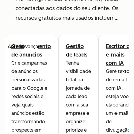
conectadas aos dados do seu cliente. Os
recursos gratuitos mais usados incluem…
Gerenciamento
Gestão
Escritor de
Anterior
Avançar
de anúncios
de leads
e-mails
com IA
Crie campanhas
Tenha
de anúncios
visibilidade
Gere textos
personalizadas
total da
de e-mail
para o Google e
jornada de
com IA,
redes sociais e
cada lead
esteja você
veja quais
com a sua
elaborando
anúncios estão
empresa e
um e-mail
transformando
organize,
de
prospects em
priorize e
divulgação