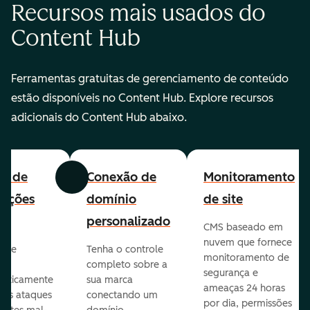
Recursos mais usados do
Content Hub
Ferramentas gratuitas de gerenciamento de conteúdo
estão disponíveis no Content Hub. Explore recursos
adicionais do Content Hub abaixo.
all de
Conexão de
Monitoramento
Anterior
Avançar
cações
domínio
de site
personalizado
CMS baseado em
nuvem que fornece
te e
Tenha o controle
monitoramento de
va
completo sobre a
segurança e
aticamente
sua marca
ameaças 24 horas
veis ataques
conectando um
por dia, permissões