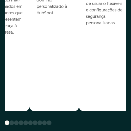
entes mal-
domínio
de usuário flexíveis
cionados em
personalizado à
e configurações de
te antes que
HubSpot
segurança
representem
personalizadas.
ameaça à
mpresa.