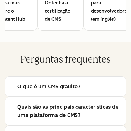
aiba mais
Obtenha a
para
obre o
certificação
desenvolvedores
ontent Hub
de CMS
(em inglês)
Perguntas frequentes
O que é um CMS grauito?
Quais são as principais características de
uma plataforma de CMS?