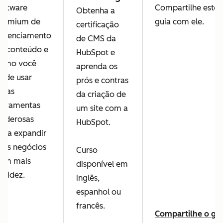
oftware
Compartilhe este
Obtenha a
remium de
guia com ele.
certificação
erenciamento
de CMS da
e conteúdo e
HubSpot e
omo você
aprenda os
ode usar
prós e contras
ssas
da criação de
erramentas
um site com a
oderosas
HubSpot.
ara expandir
eus negócios
Curso
om mais
disponível em
apidez.
inglês,
espanhol ou
francês.
Compartilhe o gu