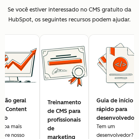
Se você estiver interessado no CMS gratuito da
HubSpot, os seguintes recursos podem ajudar.
isão geral
Guia de início
Treinamento
o Content
rápido para
de CMS para
Hub
desenvolvedor
profissionais
aiba mais
Tem um
de
obre nosso
desenvolvedor?
marketing