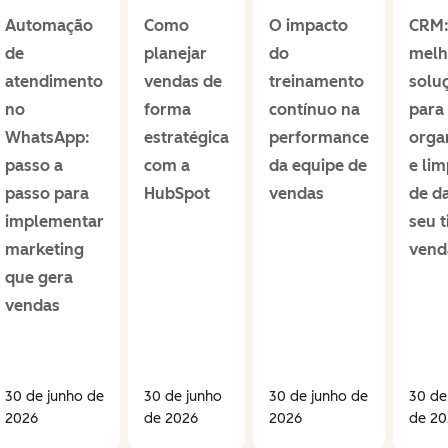
Automação
Como
O impacto
CRM:
de
planejar
do
melh
atendimento
vendas de
treinamento
solu
no
forma
contínuo na
para
WhatsApp:
estratégica
performance
orga
passo a
com a
da equipe de
e li
passo para
HubSpot
vendas
de d
implementar
seu 
marketing
vend
que gera
vendas
30 de junho de
30 de junho
30 de junho de
30 de
2026
de 2026
2026
de 20