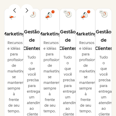
Gestão
Gestão
Gestão
Marketing
Marketing
Marketing
de
de
de
Recursos
Recursos
Recursos
Clientes
Clientes
Clientes
e idéias
e idéias
e idéias
para
para
para
Tudo
Tudo
Tudo
profissionais
profissionais
profissionais
o
o
o
de
de
de
que
que
que
marketing
marketing
marketing
você
você
você
se
se
se
precisa
precisa
precisa
manterem
manterem
manterem
para
para
para
sempre
sempre
sempre
entregar
entregar
entregar
à
à
à
um
um
um
frente
frente
frente
atendimento
atendimento
atendime
de seu
de seu
de seu
ao
ao
ao
tempo.
tempo.
tempo.
cliente
cliente
cliente