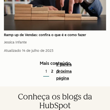
Ramp up de Vendas: confira o que é e como fazer
Jessica Infante
Atualizado
14 de julho de 2023
Mais conteúdo
Ir para a
1
2
próxima
3
página
Conheça os blogs da
HubSpot