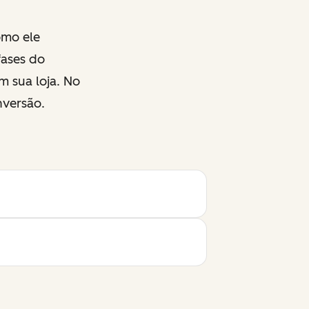
omo ele
fases do
m sua loja. No
nversão
.