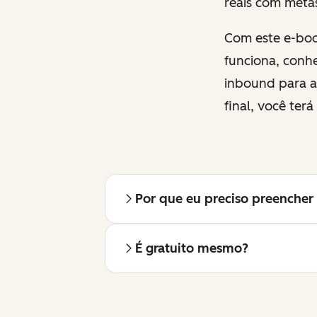
reais com metas
Com este e-boo
funciona, conh
inbound para at
final, você ter
Por que eu preciso preencher 
É gratuito mesmo?