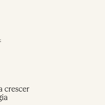
;
a crescer
gia