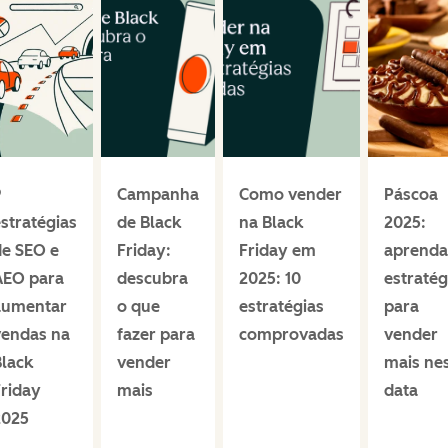
9
Campanha
Como vender
Páscoa
stratégias
de Black
na Black
2025:
e SEO e
Friday:
Friday em
aprenda
AEO para
descubra
2025: 10
estratég
aumentar
o que
estratégias
para
vendas na
fazer para
comprovadas
vender
lack
vender
mais ne
riday
mais
data
2025