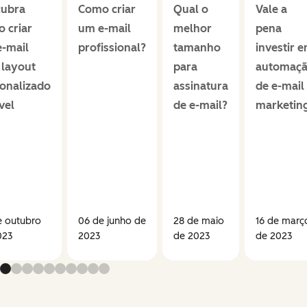
cubra
Como criar
Qual o
Vale a
 criar
um e-mail
melhor
pena
-mail
profissional?
tamanho
investir 
layout
para
automaç
onalizado
assinatura
de e-mail
vel
de e-mail?
marketin
e outubro
06 de junho de
28 de maio
16 de març
023
2023
de 2023
de 2023