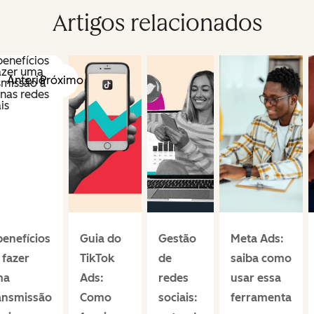
Artigos relacionados
Anterior
Próximo
benefícios
Guia do
Gestão
Meta Ads:
 fazer
TikTok
de
saiba como
ma
Ads:
redes
usar essa
ansmissão
Como
sociais:
ferramenta