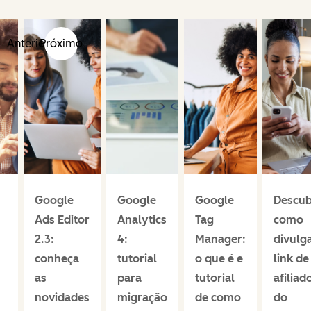
Anterior
Próximo
Google
Google
Google
Descub
Ads Editor
Analytics
Tag
como
2.3:
4:
Manager:
divulg
conheça
tutorial
o que é e
link de
as
para
tutorial
afiliad
novidades
migração
de como
do