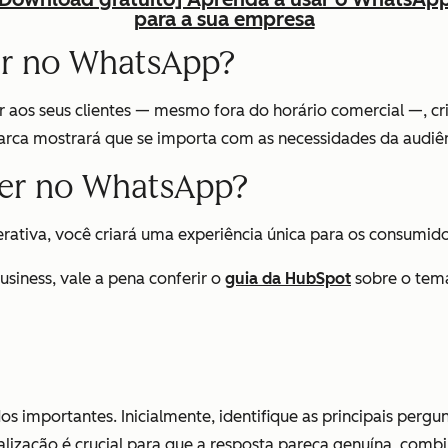
para a sua empresa
er no WhatsApp?
er aos seus clientes — mesmo fora do horário comercial —, c
arca mostrará que se importa com as necessidades da audiê
der no WhatsApp?
terativa, você criará uma experiência única para os consumi
siness, vale a pena conferir o
guia da HubSpot
sobre o tema
 importantes. Inicialmente, identifique as principais pergun
lização é crucial para que a resposta pareça genuína, comb