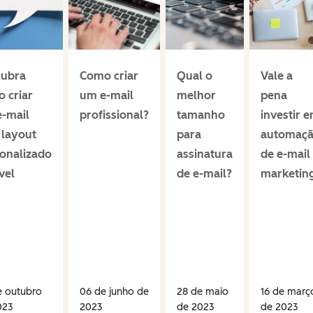
cubra
Como criar
Qual o
Vale a
 criar
um e-mail
melhor
pena
-mail
profissional?
tamanho
investir 
layout
para
automaç
onalizado
assinatura
de e-mail
vel
de e-mail?
marketin
e outubro
06 de junho de
28 de maio
16 de març
023
2023
de 2023
de 2023