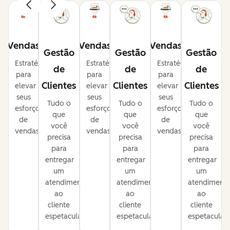
Vendas
Vendas
Vendas
Gestão
Gestão
Gestão
Estratégias
Estratégias
Estratégias
de
de
de
para
para
para
Clientes
Clientes
Clientes
elevar
elevar
elevar
seus
seus
seus
Tudo o
Tudo o
Tudo o
esforços
esforços
esforços
que
que
que
de
de
de
você
você
você
vendas.
vendas.
vendas.
precisa
precisa
precisa
para
para
para
entregar
entregar
entregar
um
um
um
atendimento
atendimento
atendiment
ao
ao
ao
cliente
cliente
cliente
espetacular.
espetacular.
espetacular.