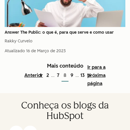
Answer The Public: o que é, para que serve e como usar
Rakky Curvelo
Atualizado
16 de Março de 2023
Mais conteúdo
Ir para a
Anterior
1
2
7
8
9
13
14
próxima
...
...
página
Conheça os blogs da
HubSpot