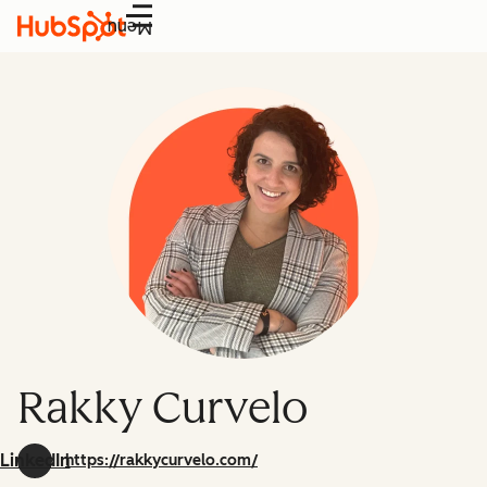
Menu
Rakky Curvelo
LinkedIn
https://rakkycurvelo.com/