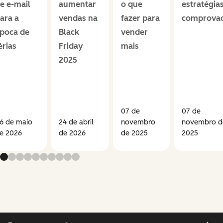
e e-mail
aumentar
o que
estratégia
ara a
vendas na
fazer para
comprova
poca de
Black
vender
érias
Friday
mais
2025
07 de
07 de
6 de maio
24 de abril
novembro
novembro d
e 2026
de 2026
de 2025
2025