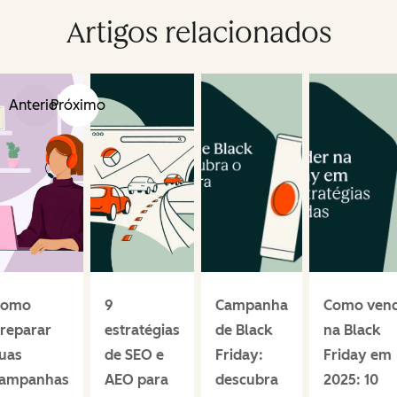
Artigos relacionados
Anterior
Próximo
Como
9
Campanha
Como ven
reparar
estratégias
de Black
na Black
uas
de SEO e
Friday:
Friday em
ampanhas
AEO para
descubra
2025: 10