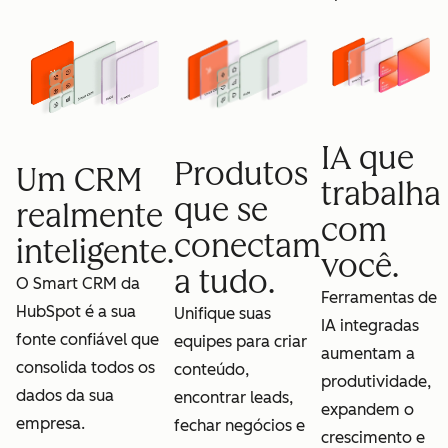
IA que
Produtos
Um CRM
trabalha
que se
realmente
com
conectam
inteligente.
você.
a tudo.
O Smart CRM da
Ferramentas de
HubSpot é a sua
Unifique suas
IA integradas
fonte confiável que
equipes para criar
aumentam a
consolida todos os
conteúdo,
produtividade,
dados da sua
encontrar leads,
expandem o
empresa.
fechar negócios e
crescimento e