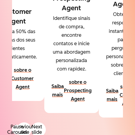
Agent
Agent
Customer
Obtenha
Identifique sinais
Agent
respostas
de compra,
instantânea
esolva 50% das
encontre
para
úvidas dos seus
contatos e inicie
perguntas
clientes
uma abordagem
personalizad
utomaticamente.
personalizada
sobre seus
com rapidez.
sobre o
clientes.
aiba
Customer
sobre o
ais
Saiba
sobre
Agent
Prospecting
Saiba
mais
Conte
Agent
mais
Agen
Pause
Previous
Next
Carousel
slide
slide