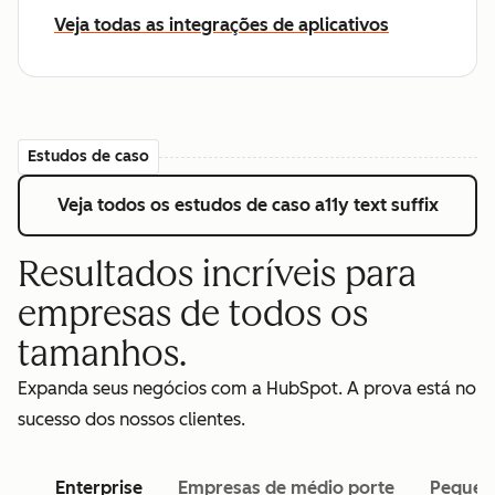
Veja todas as integrações de aplicativos
Estudos de caso
Veja todos os estudos de caso
a11y text suffix
Resultados incríveis para
empresas de todos os
tamanhos.
Expanda seus negócios com a HubSpot. A prova está no
sucesso dos nossos clientes.
Enterprise
Empresas de médio porte
Pequen