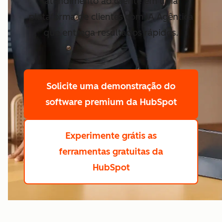
atendimento ao cliente em uma
plataforma de clientes com IA Agêntica
que entrega resultados rápidos.
Solicite uma demonstração
do
software premium da HubSpot
Experimente grátis
as
ferramentas gratuitas da
HubSpot