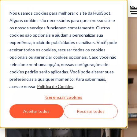
Me
Nós usamos cookies para melhorar o site da HubSpot.
Alguns cookies são necessários para que o nosso site e
os nossos serviços funcionem corretamente. Outros
PLATAFORMA DE CLIENTES DA HUBSPOT COM IA
cookies são opcionais e ajudam a personalizar sua
AGÊNTICA
experiência, incluindo publicidades e análises. Você pode
Unifique seus
aceitar todos os cookies, recusar todos os cookies
opcionais ou gerenciar cookies opcionais. Caso você não
dados.
selecione nenhuma opção, nossas configurações de
cookies padrão serão aplicadas. Você pode alterar suas
Simplifique sua
preferências a qualquer momento. Para saber mais,
acesse nossa
Política de Cookies
.
tecnologia
Gerenciar cookies
Aceitar todos
Recusar todos
Una suas equipes de marketing, vendas e