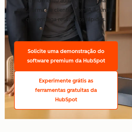
atendimento ao cliente em uma
plataforma de clientes com IA Agêntica
que entrega resultados rápidos.
Solicite uma demonstração
do
software premium da HubSpot
Experimente grátis
as
ferramentas gratuitas da
HubSpot