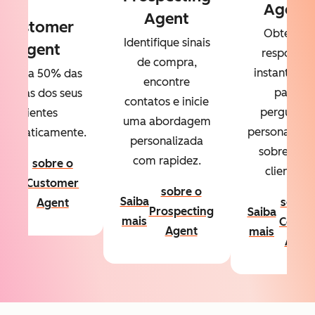
Agent
Agent
Customer
Obtenha
Identifique sinais
Agent
respostas
de compra,
instantânea
esolva 50% das
encontre
para
úvidas dos seus
contatos e inicie
perguntas
clientes
uma abordagem
personalizad
utomaticamente.
personalizada
sobre seus
com rapidez.
sobre o
clientes.
aiba
Customer
sobre o
ais
Saiba
sobre
Agent
Prospecting
Saiba
mais
Conte
Agent
mais
Agen