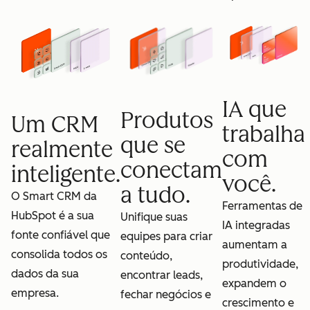
IA que
Produtos
Um CRM
trabalha
que se
realmente
com
conectam
inteligente.
você.
a tudo.
O Smart CRM da
Ferramentas de
HubSpot é a sua
Unifique suas
IA integradas
fonte confiável que
equipes para criar
aumentam a
consolida todos os
conteúdo,
produtividade,
dados da sua
encontrar leads,
expandem o
empresa.
fechar negócios e
crescimento e