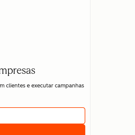
empresas
 em clientes e executar campanhas
 mais sobre o Marketing Hub da HubSpot
se registrar gratuitamente no Marketing Hub da HubSpot