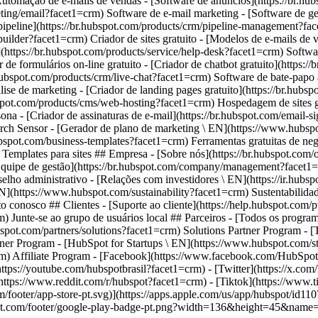
- [Facebook](https://www.facebook.com/HubSpot
tps://youtube.com/hubspotbrasil?facet1=crm) - [Twitter](https://x.com
ttps://www.reddit.com/r/hubspot?facet1=crm) - [Tiktok](https://www.
om/footer/app-store-pt.svg)](https://apps.apple.com/us/app/hubspot/id
bspot.com/footer/google-play-badge-pt.png?width=136&height=45&name