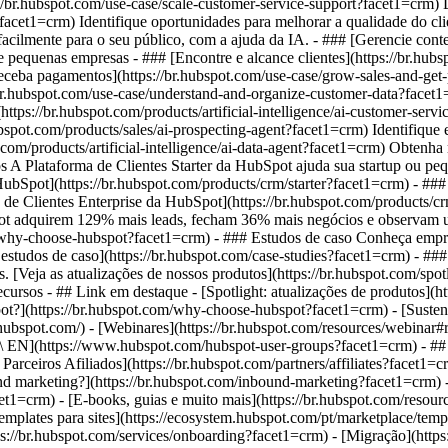
://br.hubspot.com/use-case/scale-customer-service-support?facet1=crm)
?facet1=crm) Identifique oportunidades para melhorar a qualidade do cli
facilmente para o seu público, com a ajuda da IA. - ### [Gerencie con
s e pequenas empresas - ### [Encontre e alcance clientes](https://br.hu
ceba pagamentos](https://br.hubspot.com/use-case/grow-sales-and-get-p
/br.hubspot.com/use-case/understand-and-organize-customer-data?facet1
7](https://br.hubspot.com/products/artificial-intelligence/ai-customer-s
bspot.com/products/sales/ai-prospecting-agent?facet1=crm) Identifique 
t.com/products/artificial-intelligence/ai-data-agent?facet1=crm) Obtenh
s A Plataforma de Clientes Starter da HubSpot ajuda sua startup ou peq
 HubSpot](https://br.hubspot.com/products/crm/starter?facet1=crm) - ##
a de Clientes Enterprise da HubSpot](https://br.hubspot.com/products/
ot adquirem 129% mais leads, fecham 36% mais negócios e observam um
om/why-choose-hubspot?facet1=crm) - ### Estudos de caso Conheça em
s estudos de caso](https://br.hubspot.com/case-studies?facet1=crm) - ##
. [Veja as atualizações de nossos produtos](https://br.hubspot.com/spot
Recursos - ## Link em destaque - [Spotlight: atualizações de produtos]
ot?](https://br.hubspot.com/why-choose-hubspot?facet1=crm) - [Susten
spot.com/) - [Webinares](https://br.hubspot.com/resources/webinar#
\ EN](https://www.hubspot.com/hubspot-user-groups?facet1=crm) - ## 
e Parceiros Afiliados](https://br.hubspot.com/partners/affiliates?face
nd marketing?](https://br.hubspot.com/inbound-marketing?facet1=crm) 
acet1=crm) - [E-books, guias e muito mais](https://br.hubspot.com/res
emplates para sites](https://ecosystem.hubspot.com/pt/marketplace/tem
ps://br.hubspot.com/services/onboarding?facet1=crm) - [Migração](https