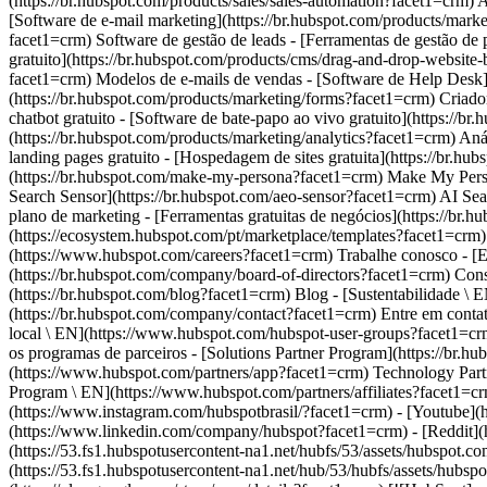
(https://www.instagram.com/hubspotbrasil/?facet1=crm) - [Youtube](ht
(https://www.linkedin.com/company/hubspot?facet1=crm) - [Reddit](h
(https://53.fs1.hubspotusercontent-na1.net/hubfs/53/assets/hubspot.c
(https://53.fs1.hubspotusercontent-na1.net/hub/53/hubfs/assets/hu