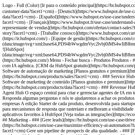
Logo - Full (Color) [Ir para o conteúdo principal](https://br.hubsp
customer-data?facet1=crm) - [Deutsch](https://www.hubspot.de/use-c
data?facet1=crm) - [Español](https://www.hubspot.es/use-case/unders
facet1=crm) - [Français](https://www.hubspot.fr/use-case/understand-
representante de vendas](https://br.hubspot.com/ofertas/contact-sales
story?facet1=crm) - [Trabalhe conosco](https://www.hubspot.com/care
(https://ir.hubspot.com/) - [Equipe de gestão](https://br.hubspot.c
(data:image/svg+xml;base64,PD94bWwgdmVyc2lvbj0iM
![HubSpot]
(data:image/svg+xml;base64,PD94bWwgdmVyc2lvbj0iM
(https://br.hubspot.com/) Menu - Fechar busca
- Produtos Produtos - 
com IA agêntica. [CRM da HubSpot gratuito](https://br.hubspot.com/
Software de automação de marketing [Planos gratuitos e premium](ht
(https://br.hubspot.com/products/sales?facet1=crm) - ### Service Hub
Software de marketing de conteúdo [Planos gratuitos e premium](http
(https://br.hubspot.com/products/data?facet1=crm) - ### Revenue Hu
Agent Hub O espaço central para criar e gerenciar agentes de IA em to
Responda algumas perguntas e nós te ajudaremos a achar os produtos 
empresas A edição Starter de cada produto, desenvolvida para startu
para mecanismos de resposta que rastreiam e melhoram a visibilidade
aplicativos favoritos à HubSpot [Veja todas as integrações](https://
## Marketing - ### [Gere leads](https://br.hubspot.com/use-case/driv
(https://br.hubspot.com/use-case/maximize-efficiency-ai-automation?f
facet1=crm) Gere um pipeline de prospects de alta qualidade. - ### [