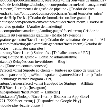
BR?facet1=crm) - [Instagram]
/hubspotbrasil?facet1=crm) - [Linkedin]
tiktok.com/@hubspot?facet1=crm) [![Baixar na App Store]
1107711722?facet1=crm) [![Disponível no Google Play]
=google-play-badge-pt.png)]