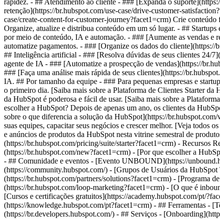
rapidez. - ## Atendimento ao cliente - ### [Expanda o suporte](https
retenção](https://br.hubspot.com/use-case/drive-customer-satisfaction
case/create-content-for-customer-journey?facet1=crm) Crie conteúdo 
Organize, atualize e distribua conteúdo em um só lugar. - ## Startup
por meio de conteúdo, IA e automação. - ### [Aumente as vendas e re
automatize pagamentos. - ### [Organize os dados do cliente](https:/
## Inteligência artificial - ### [Resolva dúvidas de seus clientes 24/
agente de IA - ### [Automatize a prospecção de vendas](https://br.hu
### [Faça uma análise mais rápida de seus clientes](https://br.hubspo
IA. ## Por tamanho da equipe - ### Para pequenas empresas e startup
o primeiro dia. [Saiba mais sobre a Plataforma de Clientes Starter da
da HubSpot é poderosa e fácil de usar. [Saiba mais sobre a Plataform
escolher a HubSpot? Depois de apenas um ano, os clientes da HubSp
sobre o que diferencia a solução da HubSpot](https://br.hubspot.c
suas equipes, capacitar seus negócios e crescer melhor. [Veja todos o
e anúncios de produtos da HubSpot nesta vitrine semestral de produtos
(https://br.hubspot.com/pricing/suite/starter?facet1=crm) - Recursos 
(https://br.hubspot.com/new?facet1=crm) - [Por que escolher a HubSp
- ## Comunidade e eventos - [Evento UNBOUND](https://unbound.hub
(https://community.hubspot.com/) - [Grupos de Usuários da HubSpot 
(https://br.hubspot.com/partners/solutions?facet1=crm) - [Programa d
(https://br.hubspot.com/loop-marketing?facet1=crm) - [O que é inbou
[Cursos e certificações gratuitos](https://academy.hubspot.com/pt/?f
(https://knowledge.hubspot.com/pt?facet1=crm) - ## Ferramentas - [T
(https://br.developers.hubspot.com/) - ## Serviços - [Onboarding](htt