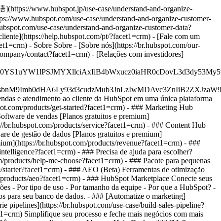
本語](https://www.hubspot.jp/use-case/understand-and-organize-
ttps://www.hubspot.com/use-case/understand-and-organize-customer-
.hubspot.com/use-case/understand-and-organize-customer-data?
cliente](https://help.hubspot.com/pt/?facet1=crm) - [Fale com um
et1=crm) - Sobre Sobre - [Sobre nós](https://br.hubspot.com/our-
company/contact?facet1=crm) - [Relações com investidores]
JfMSIgZGF0YS1uYW1lPSJMYXllciAxIiB4bWxucz0iaHR0cDo
fMSIgeG1sbnM9Imh0dHA6Ly93d3cudzMub3JnLzIwMDAvc3Zn
vendas e atendimento ao cliente da HubSpot em uma única plataforma
pot.com/products/get-started?facet1=crm)
- ### Marketing Hub
oftware de vendas [Planos gratuitos e premium]
s://br.hubspot.com/products/service?facet1=crm) - ### Content Hub
are de gestão de dados [Planos gratuitos e premium]
ium](https://br.hubspot.com/products/revenue?facet1=crm) - ###
intelligence?facet1=crm) - ### Precisa de ajuda para escolher?
com/products/help-me-choose?facet1=crm)
- ### Pacote para pequenas
rm/starter?facet1=crm) - ### AEO (Beta) Ferramentas de otimização
om/products/aeo?facet1=crm) - ### HubSpot Marketplace Conecte seus
ções - Por tipo de uso - Por tamanho da equipe - Por que a HubSpot?
-
tos para seu banco de dados. - ### [Automatize o marketing]
 pipelines](https://br.hubspot.com/use-case/build-sales-pipeline?
et1=crm) Simplifique seu processo e feche mais negócios com mais