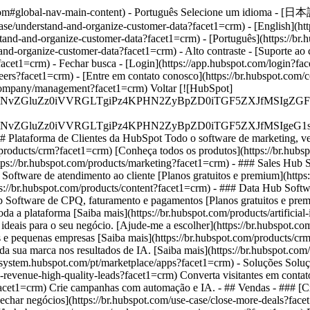
ot.com#global-nav-main-content) - Português Selecione um idioma - [日
ase/understand-and-organize-customer-data?facet1=crm) - [English](h
tand-and-organize-customer-data?facet1=crm) - [Português](https://br
and-organize-customer-data?facet1=crm) - Alto contraste - [Suporte ao 
?facet1=crm)
- Fechar busca - [Login](https://app.hubspot.com/login?fac
ers?facet1=crm) - [Entre em contato conosco](https://br.hubspot.com/
om/company/management?facet1=crm) Voltar [![HubSpot]
S4wIiBlbmNvZGluZz0iVVRGLTgiPz4KPHN2ZyBpZD0iTGF5ZX
S4wIiBlbmNvZGluZz0iVVRGLTgiPz4KPHN2ZyBpZD0iTGF5ZXJ
## Plataforma de Clientes da HubSpot Todo o software de marketing, 
products/crm?facet1=crm) [Conheça todos os produtos](https://br.hubs
tps://br.hubspot.com/products/marketing?facet1=crm) - ### Sales Hub S
 Software de atendimento ao cliente [Planos gratuitos e premium](http
s://br.hubspot.com/products/content?facet1=crm) - ### Data Hub Softw
b Software de CPQ, faturamento e pagamentos [Planos gratuitos e prem
da a plataforma [Saiba mais](https://br.hubspot.com/products/artificial-
ideais para o seu negócio. [Ajude-me a escolher](https://br.hubspot.
ps e pequenas empresas [Saiba mais](https://br.hubspot.com/products/c
 da sua marca nos resultados de IA. [Saiba mais](https://br.hubspot.c
ecosystem.hubspot.com/pt/marketplace/apps?facet1=crm) - Soluções Solu
e-revenue-high-quality-leads?facet1=crm) Converta visitantes em conta
acet1=crm) Crie campanhas com automação e IA. - ## Vendas - ### [Crie
Fechar negócios](https://br.hubspot.com/use-case/close-more-deals?fac