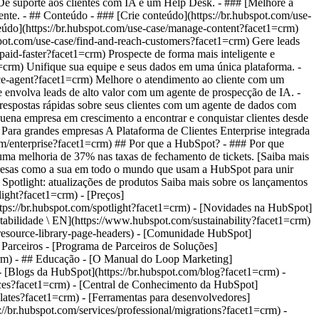
 Dê suporte aos clientes com IA e um Help Desk. - ### [Melhore a
ente. - ## Conteúdo - ### [Crie conteúdo](https://br.hubspot.com/use-
teúdo](https://br.hubspot.com/use-case/manage-content?facet1=crm)
bspot.com/use-case/find-and-reach-customers?facet1=crm) Gere leads
aid-faster?facet1=crm) Prospecte de forma mais inteligente e
=crm) Unifique sua equipe e seus dados em uma única plataforma. -
ervice-agent?facet1=crm) Melhore o atendimento ao cliente com um
e envolva leads de alto valor com um agente de prospecção de IA. -
a respostas rápidas sobre seus clientes com um agente de dados com
uena empresa em crescimento a encontrar e conquistar clientes desde
# Para grandes empresas A Plataforma de Clientes Enterprise integrada
crm/enterprise?facet1=crm) ## Por que a HubSpot? - ### Por que
a melhoria de 37% nas taxas de fechamento de tickets. [Saiba mais
presas como a sua em todo o mundo que usam a HubSpot para unir
# Spotlight: atualizações de produtos Saiba mais sobre os lançamentos
light?facet1=crm) - [Preços]
(https://br.hubspot.com/spotlight?facet1=crm) - [Novidades na HubSpot]
tabilidade \ EN](https://www.hubspot.com/sustainability?facet1=crm)
resource-library-page-headers) - [Comunidade HubSpot]
Parceiros - [Programa de Parceiros de Soluções]
t1=crm) - ## Educação - [O Manual do Loop Marketing]
- [Blogs da HubSpot](https://br.hubspot.com/blog?facet1=crm) -
ources?facet1=crm) - [Central de Conhecimento da HubSpot]
plates?facet1=crm) - [Ferramentas para desenvolvedores]
://br.hubspot.com/services/professional/migrations?facet1=crm) -