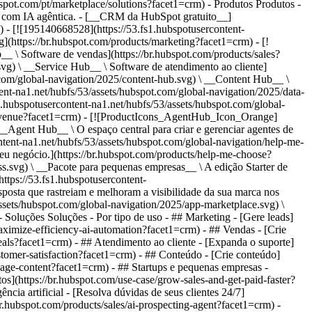
bspot.com/pt/marketplace/solutions?facet1=crm)
- Produtos Produtos - ## Plataforma de Clientes da HubSpot Todo o software de marketing, vendas e atendimento ao cliente da HubSpot em uma única plataforma com IA agêntica. - [__CRM da HubSpot gratuito__](https://br.hubspot.com/products/crm?facet1=crm) - [__Conheça todos os produtos__](https://br.hubspot.com/products/get-started?facet1=crm) - [![195140668528](https://53.fs1.hubspotusercontent-na1.net/hubfs/53/assets/hubspot.com/global-navigation/2025/marketing-hub.svg) \ __Marketing Hub__ \ Software de automação de marketing](https://br.hubspot.com/products/marketing?facet1=crm) - [![195146645596](https://53.fs1.hubspotusercontent-na1.net/hubfs/53/assets/hubspot.com/global-navigation/2025/sales-hub.svg) \ __Sales Hub__ \ Software de vendas](https://br.hubspot.com/products/sales?facet1=crm) - [![195140668527](https://53.fs1.hubspotusercontent-na1.net/hubfs/53/assets/hubspot.com/global-navigation/2025/service-hub.svg) \ __Service Hub__ \ Software de atendimento ao cliente](https://br.hubspot.com/products/service?facet1=crm) - [![195140649745](https://53.fs1.hubspotusercontent-na1.net/hubfs/53/assets/hubspot.com/global-navigation/2025/content-hub.svg) \ __Content Hub__ \ Software de marketing de conteúdo](https://br.hubspot.com/products/content?facet1=crm) - [![195289608884](https://53.fs1.hubspotusercontent-na1.net/hubfs/53/assets/hubspot.com/global-navigation/2025/data-hub.svg) \ __Data Hub__ \ Software de gestão de dados](https://br.hubspot.com/products/data?facet1=crm) - [![195140609672](https://53.fs1.hubspotusercontent-na1.net/hubfs/53/assets/hubspot.com/global-navigation/2025/commerce-hub.svg) \ __Revenue Hub__ \ Software de CPQ, faturamento e pagamentos](https://br.hubspot.com/products/revenue?facet1=crm) - [![ProductIcons_AgentHub_Icon_Orange](https://53.fs1.hubspotusercontent-na1.net/hubfs/53/assets/webteam-cms-portal/images/breeze/ProductIcons_AgentHub_Icon_Orange.svg) \ __Agent Hub__ \ O espaço central para criar e gerenciar agentes de IA em toda a plataforma](https://br.hubspot.com/products/artificial-intelligence?facet1=crm) - [![188619147390](https://53.fs1.hubspotusercontent-na1.net/hubfs/53/assets/hubspot.com/global-navigation/help-me-choose-tool.svg) \ __Precisa de ajuda para escolher?__ \ Responda algumas perguntas e nós te ajudaremos a achar os produtos ideais para o seu negócio.](https://br.hubspot.com/products/help-me-choose?facet1=crm) - [![195140649746](https://53.fs1.hubspotusercontent-na1.net/hubfs/53/assets/hubspot.com/global-navigation/2025/small-business.svg) \ __Pacote para pequenas empresas__ \ A edição Starter de cada produto, desenvolvida para startups e pequenas empresas](https://br.hubspot.com/products/crm/starter?facet1=crm) - [![210646671655](https://53.fs1.hubspotusercontent-na1.net/hubfs/53/assets/hubspot.com/global-navigation/2025/aeo.svg) \ __AEO (Beta)__ \ Ferramentas de otimização para mecanismos de resposta que rastreiam e melhoram a visibilidade da sua marca nos resultados de IA.](https://br.hubspot.com/products/aeo?facet1=crm) - [![195140649747](https://53.fs1.hubspotusercontent-na1.net/hubfs/53/assets/hubspot.com/global-navigation/2025/app-marketplace.svg) \ __HubSpot Marketplace__ \ Conecte seus aplicativos favoritos à HubSpot](https://ecosystem.hubspot.com/pt/marketplace/apps?facet1=crm) - Soluções Soluções - Por tipo de uso - ## Marketing - [Gere leads](https://br.hubspot.com/use-case/drive-revenue-high-quality-leads?facet1=crm) - [Automatize o marketing](https://br.hubspot.com/use-case/maximize-efficiency-ai-automation?facet1=crm) - ## Vendas - [Crie pipelines](https://br.hubspot.com/use-case/build-sales-pipeline?facet1=crm) - [Fechar negócios](https://br.hubspot.com/use-case/close-more-deals?facet1=crm) - ## Atendimento ao cliente - [Expanda o suporte](https://br.hubspot.com/use-case/scale-customer-service-support?facet1=crm) - [Melhore a retenção](https://br.hubspot.com/use-case/drive-customer-satisfaction?facet1=crm) - ## Conteúdo - [Crie conteúdo](https://br.hubspot.com/use-case/create-content-for-customer-journey?facet1=crm) - [Gerencie conteúdo](https://br.hubspot.com/use-case/manage-content?facet1=crm) - ## Startups e pequenas empresas - [Encontre e alcance clientes](https://br.hubspot.com/use-case/find-and-reach-customers?facet1=crm) - [Aumente as vendas e receba pagamentos](https://br.hubspot.com/use-case/grow-sales-and-get-paid-faster?facet1=crm) - [Organize os dados do cliente](https://br.hubspot.com/use-case/understand-and-organize-customer-data?facet1=crm) - ## Inteligência artificial - [Resolva dúvidas de seus clientes 24/7](https://br.hubspot.com/products/artificial-intelligence/ai-customer-service-agent?facet1=crm) - [Automatize a prospecção de vendas](https://br.hubspot.com/products/sales/ai-prospecting-agent?facet1=crm) - [Faça uma análise mais rápida de seus clientes](https://br.hubspot.com/products/artificial-intelligence/ai-data-agent?facet1=crm) - Por tamanho da equipe - ## Por tamanho da equipe - ![195309752641](https://53.fs1.hubspotusercontent-na1.net/hub/53/hubfs/assets/hubspot.com/global-navigation/2025/Small%20Businesses%20%26%20Start%20ups.webp?width=1035&height=450&name=Small%20Businesses%20%26%20Start%20ups.webp) ### Para pequenas empresas e startups A Plataforma de Clientes Starter da HubSpot ajuda sua startup ou pequena empresa em crescimento a encontrar e conquistar clientes desde o primeiro dia. [Saiba mais sobre a Plataforma de Clientes Starter da HubSpot](https://br.hubspot.com/products/crm/starter?facet1=crm) - ![195309752642](https://53.fs1.hubspotusercontent-na1.net/hub/53/hubfs/assets/hubspot.com/global-navigation/2025/Enterprise.webp?width=1035&height=450&name=Enterprise.webp) ### Para grandes empresas A Plataforma de Clientes Enterprise integrada da HubSpot é poderosa e fácil de usar. [Saiba mais sobre a Plataforma de Clientes Enterprise da HubSpot](https://br.hubspot.com/products/crm/enterprise?facet1=crm) - Por que a HubSpot? - ## Por que a HubSpot? - ![195309752643](https://53.fs1.hubspotusercontent-na1.net/hub/53/hubfs/assets/hubspot.com/global-navigation/2025/Why%20Choose%20HubSpot.webp?width=1035&height=450&name=Why%20Choose%20HubSpot.webp) ### Por que escolher a HubSpot? Depois de apenas um ano, os clientes da HubSpot adquirem 129% mais leads, fecham 36% mais negócios e observam uma melhoria de 37% nas taxas de fechamento de tickets. [Saiba mais sobre o que diferencia a solução da HubSpot](https://br.hubspot.com/why-choose-hubspot?facet1=crm) - ![195303448595](https://53.fs1.hubspotusercontent-na1.net/hub/53/hubfs/assets/hubspot.com/global-navigation/2025/Case%20Studies.webp?width=1035&height=450&name=Case%20Studies.webp) ### Estudos de caso Conheça empresas como a sua em todo o mundo que usam a HubSpot para unir suas equipes, capacitar seus negócios e crescer melhor. [Veja todos os estudos de caso](https://br.hubspot.com/case-studies?facet1=crm) - ![191228329371](https://53.fs1.hubspotusercontent-na1.net/hub/53/hubfs/spotlight_resized_518x225.png?width=518&height=225&name=spotlight_resized_518x225.png) ### Spotlight: atualizações de produtos Saiba mais sobre os lançamentos e anúncios de produtos da HubSpot nesta vitrine semestral de produtos. [Veja as atualizações de nossos produtos](https://br.hubspot.com/spotlight?facet1=crm) - [Preços](https://br.hubspot.com/pricing/suite/starter?facet1=crm) - Recursos Recursos - ## Link em destaque - [Spotlight: atualizações de produtos](https://br.hubspot.com/spotlight?facet1=crm) - [Novidades na HubSpot](https://br.hubspot.com/new?facet1=crm) - [Por que escolher a HubSpot?](https://br.hubspot.com/why-choose-hubspot?facet1=crm) - [Sustentabilidade \ EN](https://www.hubspot.com/sustainability?facet1=crm) - ## Comunidade e eventos - [Evento UNBOUND](https://unbound.hubspot.com/) - [Webinares](https://br.hubspot.com/resources/webinar#resource-library-page-headers) - [Comunidade HubSpot](https://community.hubspot.com/) - [Grupos de Usuários da HubSpot \ EN](https://www.hubspot.com/hubspot-user-groups?facet1=crm) - ## Parceiros - [Programa de Parceiros de Soluções](https://br.hubspot.com/partners/solutions?facet1=crm) - [Programa de Parceiros Afiliados](https://br.hubspot.com/partners/affiliates?facet1=crm) - ## Educação - [O Manual do Loop Marketing](https://br.hubspot.com/loop-marketing?facet1=crm) - [O que é inbound marketing?](https://br.hubspot.com/inbound-marketing?facet1=crm) - [Blogs da HubSpot](https://br.hubspot.com/blog?facet1=crm) - [Cursos e certificações gratuitos](https://academy.hubspot.com/pt/?facet1=crm) - [E-books, guias e muito mais](https://br.hubspot.com/resources?facet1=crm) - [Central de Conhecimento da HubSpot](https://knowledge.hubspot.com/pt?facet1=crm) - ## Ferramentas - [Templates para sites](https://ecosystem.hubspot.com/pt/marketplace/templates?facet1=crm) - [Ferramentas para desenvolvedores](https://br.developers.hubspot.com/) - ## Serviços - [Onboarding](https://br.hubspot.com/services/onboarding?facet1=crm) - [Migração](https://br.hubspot.com/services/professional/migrations?facet1=crm) - [Suporte Premium](https://br.hubspot.com/services/premium-support?facet1=cr