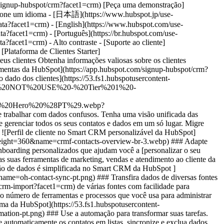
os de contatos em seu CRM e automatizando processos. [Comece a usar grátis as ferramentas da HubSpot](https://app.hubspot.com/signup-hubspot/crm?facet1=crm) [Peça uma demonstração](https://br.hubspot.com/products/customer-platform/demo?facet1=crm) ![mulher com tablet organizando dado dos clientes](https://53.fs1.hubspotusercontent-na1.net/hub/53/hubfs/DO%20NOT%20USE%20-%20WBZ%202025%20Rebrand-%20contact%20Teenie%20Rose%20for%20usage/DO%20NOT%20USE%20-%20Tier%201%20-%20contact%20Teenie%20Rose%20for%20usage/DO%20NOT%20USE%20-%20Use%20Case%20Pages%20-%20contact%20Teenie%20Rose%20for%20usage/Temporary%20Header%20images/Business%20Builder%20%28Use%20Case%203%29%20Hero%20%28PT%29.webp?width=652&height=644&name=Business%20Builder%20%28Use%20Case%203%29%20Hero%20%28PT%29.webp) ## Chega de ter que trabalhar com dados confusos. Tenha uma visão unificada das interações dos clientes com a sua empresa em todas as etapas da jornada. Com a Plataforma de Clientes Starter, você pode organizar, rastrear e gerenciar todos os seus contatos e dados em um só lugar. Migre dados de planilhas com facilidade, mantenha registros de clientes no Smart CRM da HubSpot e otimize suas operações com automação e IA. ![Perfil de cliente no Smart CRM personalizável da HubSpot](https://53.fs1.hubspotusercontent-na1.net/hub/53/hubfs/Imported%20sitepage%20images/crmf-contacts-overview-br-3.webp?width=567&height=360&name=crmf-contacts-overview-br-3.webp) ### Adapte facilmente o Smart CRM da HubSpot às suas necessidades específicas. Configure o Smart CRM da HubSpot em minutos com modelos de onboarding personalizados que ajudam você a [personalizar o seu CRM](https://br.hubspot.com/products/crm/customization?facet1=crm) para seu setor ou uso específico. Os dados do CRM alimentam todas as suas ferramentas de marketing, vendas e atendimento ao cliente da HubSpot. Com uma visão unificada do cliente e relatórios eficientes, você construirá relacionamentos melhores em cada etapa. ![Sincronização de dados é simplificada no Smart CRM da HubSpot ](https://53.fs1.hubspotusercontent-na1.net/hub/53/hubfs/Imported%20sitepage%20images/oh-contact-sync-pt.png?width=567&height=426&name=oh-contact-sync-pt.png) ### Transfira dados de diversas fontes com rapidez e precisão. Abandone as planilhas isoladas e os dados desconectados. [Importe dados de CRM](https://www.hubspot.com/sales/crm-import?facet1=crm) de várias fontes com facilidade para consolidar todos os dados de seus clientes no Smart CRM da HubSpot, um sistema unificado de registro para todo o seu negócio. Ao reduzir o número de ferramentas e processos que você usa para administrar seu negócio, você economizará tempo para se concentrar nas coisas que o ajudam a crescer. ![captura de tela de fluxo de trabalho na plataforma da HubSpot](https://53.fs1.hubspotusercontent-na1.net/hub/53/hubfs/Imported%20sitepage%20images/oh-workflow-automation-pt.png?width=567&height=426&name=oh-workflow-automation-pt.png) ### Use a automação para transformar suas tarefas. Mantenha os dados organizados, economize tempo com a entrada manual de dados e otimize processos com automação integrada. Classifique automaticamente os contatos em listas, sincronize e exclua dados duplicados de clientes, envie acompanhamentos automatizados por e-mail e notificações internas e acione ações com base nos estágios do negócio. Manter seu banco de dados de clientes nunca foi tão fácil. ## Os clientes do HubSpot Starter alcançaram estes resultados em apenas 12 meses: - ![](https://53.fs1.hubspotusercontent-na1.net/hub/53/hubfs/DO%20NOT%20USE%20-%20WBZ%202025%20Rebrand-%20contact%20Teenie%20Rose%20for%20usage/DO%20NOT%20USE-%202025%20Rebrand%20Feature%20B%20%5Bcontact%20Teenie%20Rose%5D/DO%20NOT%20USE-%20Related%20Resources%20Pictograms-%20contact%20Teenie%20Rose%20for%20usage/HS_Pictograms_Computer.webp?width=2000&height=2000&name=HS_Pictograms_Computer.webp) ### 67% concordam que a HubSpot centraliza insights e dados do cliente. - ![](https://53.fs1.hubspotusercontent-na1.net/hubfs/53/DO%20NOT%20USE%20-%20WBZ%202025%20Rebrand-%20contact%20Teenie%20Rose%20for%20usage/DO%20NOT%20USE-%202025%20Rebrand%20Feature%20B%20%5Bcontact%20Teenie%20Rose%5D/DO%20NOT%20USE-%20Related%20Resources%20Pictograms-%20contact%20Teenie%20Rose%20for%20usage/HS_Pictograms_Team%20Efficiency.svg) ### 66% concordam que a HubSpot fornece proativamente insights sobre clientes e processos. - ![](https://53.fs1.hubspotusercontent-na1.net/hub/53/hubfs/DO%20NOT%20USE%20-%20WBZ%202025%20Rebrand-%20contact%20Teenie%20Rose%20for%20usage/DO%20NOT%20USE-%202025%20Rebrand%20Feature%20B%20%5Bcontact%20Teenie%20Rose%5D/DO%20NOT%20USE-%20Related%20Resources%20Pictograms-%20contact%20Teenie%20Rose%20for%20usage/HS_Pictograms_Pipeline.webp?width=2000&height=2000&name=HS_Pictograms_Pipeline.webp) ### 19% mais negócios fechados conectando-se de forma consistente ao longo da jornada do cliente. ## Entenda e organize os dados de seus clientes com o HubSpot Starter. A Plataforma de Clientes Starter da HubSpot é a solução completa que torna fácil para fundadores de startups e pequenas empresas encontrar e conquistar clientes desde o primeiro dia. [Saiba mais sobre o HubSpot Starter](https://br.hubspot.com/products/crm/starter?facet1=crm) ![](https://53.fs1.hubspotusercontent-na1.net/hub/53/hubfs/DO%20NOT%20USE%20-%20WBZ%202025%20Rebrand-%20contact%20Teenie%20Rose%20for%20usage/DO%20NOT%20USE%20-%20Product%20Edition%20Pages%20-%20contact%20Teenie%20Rose%20for%20usage/Starter%20Customer%20Platform/Customers_linear_llustrations_Characters.webp?width=380&height=380&name=Customers_linear_llustrations_Characters.webp) ## Descubra empresas como a sua que estão usando o HubSpot Starter para crescer. ![Ethan Halfhide, CEO, Lean Discovery Group](https://53.fs1.hubspotusercontent-na1.net/hub/53/hubfs/Imported%20sitepage%20images/6800-757SUS-founders-ethan-3-1-1-1.jpeg?width=567&height=349&name=6800-757SUS-founders-ethan-3-1-1-1.jpeg) ### Lean Discovery Group aumenta o valor dos negócios fechados em 5x O Lean Discovery Group estava captando muitos leads, mas não tinha a plataforma ou os processos para gerenciar todos eles. Um mês depois de usar o HubSpot Starter, eles estavam agendando mais reuniões e fechando mais negócios. [Leia o estudo de caso completo (em inglês)](https://www.hubspot.com/case-studies/lean-discovery-group?facet1=crm) ![Lesley Batson, fundadora e estrategista-chefe de patrimônio, Rebel Rock Wealth](https://53.fs1.hubspotusercontent-na1.net/hub/53/hubfs/Imported%20sitepage%20images/LBatson-cropped2.jpg?width=567&height=351&name=LBatson-cropped2.jpg) ### Rebel Rock Wealth aumenta a receita em 25% A/A Com o HubSpot Starter, a Rebel Rock Wealth resolveu seus pontos problemáticos mais latentes. Além de aumentar a receita em 25% A/A, a empresa capturou mais leads, maximizou oportunidades de vendas e economizou de cinco a sete horas de trabalho por semana para seu fundador. [Leia o estudo de caso completo (em inglês)](https://www.hubspot.com/case-studies/rebel-rock-wealth?facet1=crm) ![Michael Palmer, presidente e CEO, Pure Bookkeeping](https://53.fs1.hubspotusercontent-na1.net/hub/53/hubfs/Imported%20sitepage%20images/pure-cropped2.jpg?width=567&height=354&name=pure-cropped2.jpg) ### A Pure Bookkeeping mostra o ROI em 90 dias Diante de uma pilha de tecnologia complexa que continuava quebrando, a Pure Bookkeeping recorreu à HubSpot. Graças à automação do fluxo de trabalho, análises e treinamento gratuito da HubSpot Academy, a Pure Bookkeeping apresentou ROI nos primeiros 90 dias. [Leia o estudo de caso completo (em inglês)](https://www.hubspot.com/case-studies/pure-bookkeeping?facet1=crm) ## O HubSpot Starter é mais do que apenas software. ![](https://53.fs1.hubspotusercontent-na1.net/hub/53/hubfs/DO%20NOT%20USE%20-%20WBZ%202025%20Rebrand-%20contact%20Teenie%20Rose%20for%20usage/DO%20NOT%20USE-%202025%20Rebrand%20Feature%20B%20%5Bcontact%20Teenie%20Rose%5D/DO%20NOT%20USE-%20Related%20Resources%20Pictograms-%20contact%20Teenie%20Rose%20for%20usage/HS_Pictograms_Certificate.webp?width=110&height=110&name=HS_Pictograms_Certificate.webp) ### Cursos e certificações gratuitos da HubSpot Academy Aprenda tudo o que você precisa saber sobre as habilidades mais procuradas para colocar seu negócio em funcionamento. [Confira os cursos gratuitos da Academy](https://academy.hubspot.com/pt/?facet1=crm) ![](https://53.fs1.hubspotusercontent-na1.net/hub/53/hubfs/DO%20NOT%20USE%20-%20WBZ%202025%20Rebrand-%20contact%20Teenie%20Rose%20for%20usage/DO%20NOT%20USE-%202025%20Rebrand%20Feature%20B%20%5Bcontact%20Teenie%20Rose%5D/DO%20NOT%20USE-%20Related%20Resources%20Pictograms-%20contact%20Teenie%20Rose%20for%20usage/HS_Pictograms_MobileApp.webp?width=110&height=110&name=HS_Pictograms_MobileApp.webp) ### HubSpot Marketplace Conecte seus aplicativos favoritos e faça tudo em um só lugar. Navegue em nosso marketplace com mais de 2.000 integrações de aplicativos com a HubSpot. [Veja todas as integrações de aplicativos](https://ecosystem.hubspot.com/pt/marketplace/apps?facet1=crm) ![](https://53.fs1.hubspotusercontent-na1.net/hubfs/53/DO%20NOT%20USE%20-%20WBZ%202025%20Rebrand-%20contact%20Teenie%20Rose%20for%20usage/DO%20NOT%20USE-%202025%20Rebrand%20Feature%20B%20%5Bcontact%20Teenie%20Rose%5D/DO%20NOT%20USE-%20Related%20Resources%20Pictograms-%20contact%20Teenie%20Rose%20for%20usage/HS_Pictograms_Team%20A%20lignment.svg) ### Comunidade HubSpot Starter para fundadores Conecte-se com fundadores que pensam como você e saiba o que os tornou bem-sucedidos. Disponível exclusivamente para clientes HubSpot Starter. [Saiba mais sobre a comunidade Starter](https://landing.