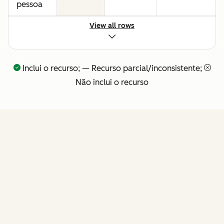
pessoa
View all rows
Comandos
—
em
linguagem
Inclui o recurso; — Recurso parcial/inconsistente;
natural
Não inclui o recurso
em
todos os
fluxos
de
trabalho
de
RECURSOS
receita
API e
—
conector
nativo