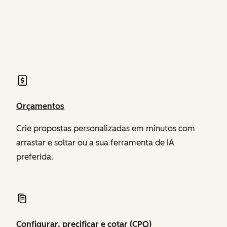
do Revenue Hub
do
Claude
do Revenue
para
Hub
extensibilidade
agêntica
(mais
ferramentas
Orçamentos
de API
em
Crie propostas personalizadas em minutos com
breve)
arrastar e soltar ou a sua ferramenta de IA
preferida.
Configurar, precificar e cotar (CPQ)