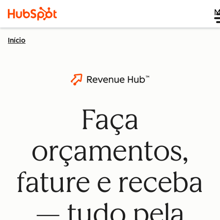
M
Início
Faça
orçamentos,
fature e receba
— tudo pela