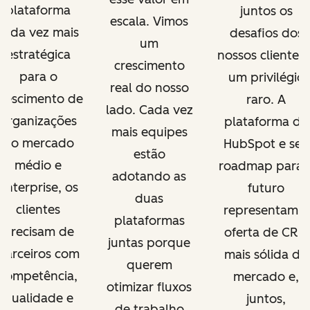
plataforma
juntos os
escala. Vimos
cada vez mais
desafios dos
um
estratégica
nossos clientes 
crescimento
para o
um privilégio
real do nosso
rescimento de
raro. A
lado. Cada vez
organizações
plataforma da
mais equipes
do mercado
HubSpot e seu
estão
médio e
roadmap para 
adotando as
enterprise, os
futuro
duas
clientes
representam a
plataformas
precisam de
oferta de CRM
juntas porque
parceiros com
mais sólida do
querem
competência,
mercado e,
otimizar fluxos
qualidade e
juntos,
de trabalho