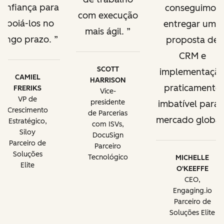
confiança para
conseguimos
com execução
apoiá-los no
entregar uma
mais ágil.
longo prazo.
proposta de
CRM e
SCOTT
implementaçã
CAMIEL
HARRISON
praticamente
FRERIKS
Vice-
VP de
presidente
imbatível para 
Crescimento
de Parcerias
mercado global
Estratégico,
com ISVs,
Siloy
DocuSign
Parceiro de
Parceiro
Soluções
Tecnológico
MICHELLE
Elite
O'KEEFFE
CEO,
Engaging.io
Parceiro de
Soluções Elite