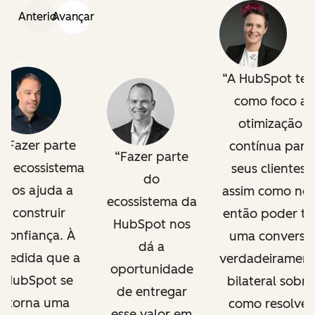
Anterior
Avançar
A HubSpot te
como foco a
otimização
Fazer parte
contínua para
Fazer parte
o ecossistema
seus clientes,
do
nos ajuda a
assim como nós
ecossistema da
construir
então poder te
HubSpot nos
confiança. À
uma conversa
dá a
medida que a
verdadeirament
oportunidade
HubSpot se
bilateral sobre
de entregar
torna uma
como resolver
esse valor em