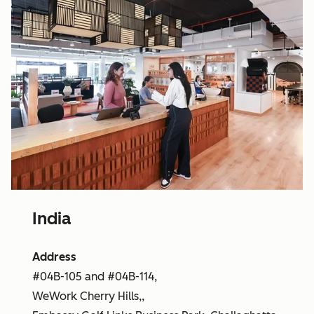
India
Address
#04B-105 and #04B-114,
WeWork Cherry Hills,,