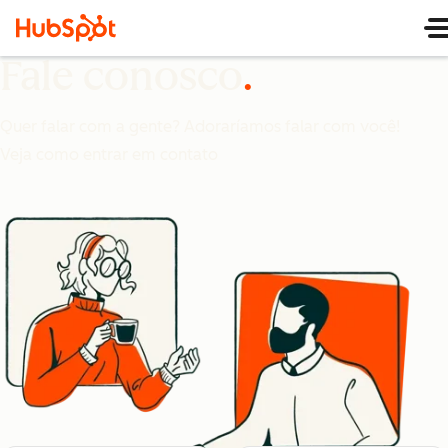
Fale conosco
Quer falar com a gente? Adoraríamos falar com você!
Veja como entrar em contato