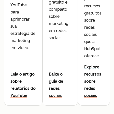
gratuito e
YouTube
recursos
completo
para
gratuitos
sobre
aprimorar
sobre
marketing
sua
redes
em redes
estratégia de
sociais
sociais.
marketing
que a
em vídeo.
HubSpot
oferece.
Explore
Leia o artigo
Baixe o
recursos
sobre
guia de
sobre
relatórios do
redes
redes
YouTube
sociais
sociais