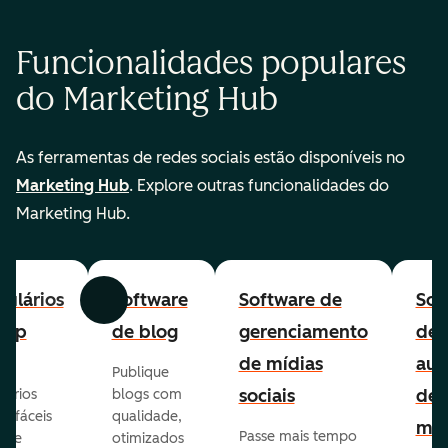
Funcionalidades populares
do Marketing Hub
As ferramentas de redes sociais estão disponíveis no
Marketing Hub
. Explore outras funcionalidades do
Marketing Hub.
ulários
Software
Software de
Sof
Anterior
Avançar
-up
de blog
gerenciamento
de
de mídias
aut
Publique
sociais
de
lários
blogs com
p fáceis
qualidade,
mar
Passe mais tempo
ar e
otimizados