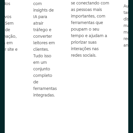
se conectando com
zados
com
Auto
as pessoas mais
insights de
taref
importantes, com
itivos
IA para
disp
ferramentas que
s. Sem
atrair
mail
poupam o seu
sar de
tráfego e
mark
tempo e ajudam a
ramação,
converter
redes
priorizar suas
ona em
leitores em
anún
interações nas
uer site e
clientes.
redes sociais.
is.
Tudo isso
em um
conjunto
completo
de
ferramentas
integradas.