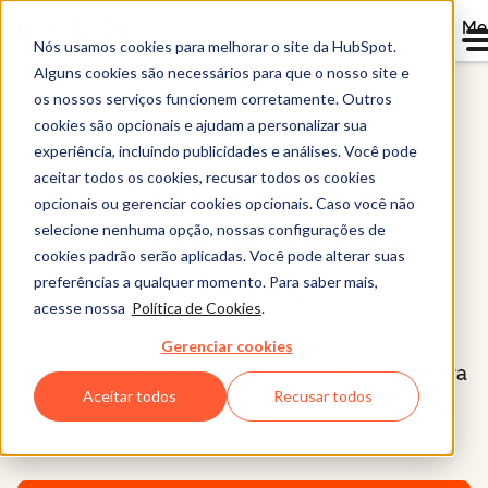
Me
Nós usamos cookies para melhorar o site da HubSpot.
Alguns cookies são necessários para que o nosso site e
Início
os nossos serviços funcionem corretamente. Outros
Service Hub®
cookies são opcionais e ajudam a personalizar sua
experiência, incluindo publicidades e análises. Você pode
aceitar todos os cookies, recusar todos os cookies
Software de
opcionais ou gerenciar cookies opcionais. Caso você não
atendimento ao
selecione nenhuma opção, nossas configurações de
cookies padrão serão aplicadas. Você pode alterar suas
cliente
preferências a qualquer momento. Para saber mais,
acesse nossa
Política de Cookies
.
Gerenciar cookies
Software de atendimento ao cliente com IA para
Aceitar todos
Recusar todos
escalar o suporte e impulsionar a retenção de
clientes.