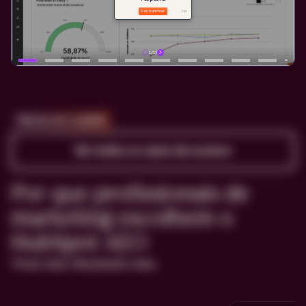
PROVA DO CLIENTE
Ver todos os cases de sucesso
Por que profissionais de
marketing escolhem o
HubSpot AEO
Times reais. Resultados reais.