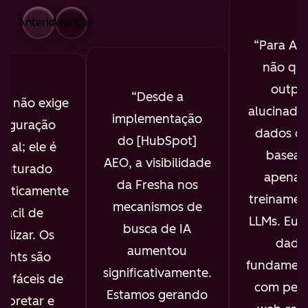
Anterior
Avançar
Para AE
não que
outpu
Desde a
O não exige
alucinado
implementação
figuração
dados de
do [HubSpot]
ual; ele é
basead
AEO, a visibilidade
truturado
apenas
da Fresha nos
maticamente
treinamen
mecanismos de
 fácil de
LLMs. Eu 
busca de IA
ualizar. Os
dado
aumentou
sights são
fundament
significativamente.
s, fáceis de
com pesq
Estamos gerando
erpretar e