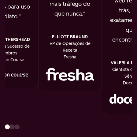
web real
mais tráfego do
os para uso
trás, e 
que nunca.
ediato.
exatament
que
ELLIOTT BRAUND
encontra
MOTHERSHEAD
VP de Operações de
r de Sucesso de
Receita
Membros
Fresha
th on Course
VALERIIA F
Cientista de
Sênior
Doceb