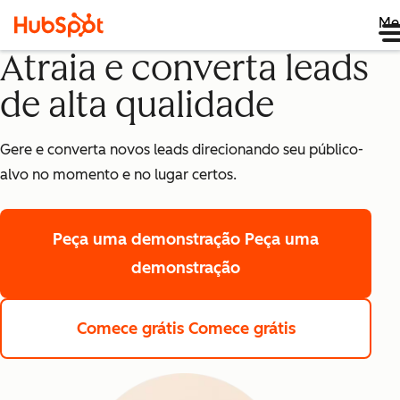
Me
Atraia e converta leads
de alta qualidade
Gere e converta novos leads direcionando seu público-
alvo no momento e no lugar certos.
Peça uma demonstração
Peça uma
demonstração
Comece grátis
Comece grátis