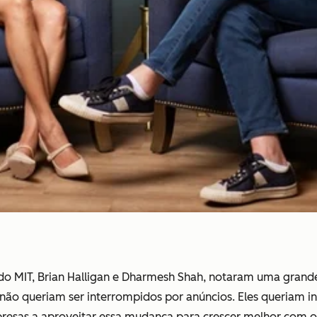
do MIT, Brian Halligan e Dharmesh Shah, notaram uma gran
o queriam ser interrompidos por anúncios. Eles queriam in
resas a aproveitar essa mudança para crescer melhor com o