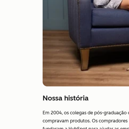
Nossa história
Em 2004, os colegas de pós-graduação 
compravam produtos. Os compradores nã
fundaram a HubSpot para ajudar as emp