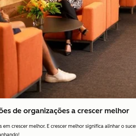
ões de organizações a crescer melhor
em crescer melhor. E crescer melhor significa alinhar o suc
ganhando!