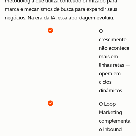
metodologia que utiliza conteúdo otimizado para
marca e mecanismos de busca para expandir seus
negócios. Na era da IA, essa abordagem evoluiu:
O
crescimento
não acontece
mais em
linhas retas —
opera em
ciclos
dinâmicos
O Loop
Marketing
complementa
o inbound