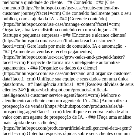
melhorar a qualidade do cliente. - ## Conteúdo - ### [Crie
conteúdo](https://br.hubspot.com/use-case/create-content-for-
customer-journey?facet1=crm) Crie conteúdo facilmente para o seu
público, com a ajuda da IA. - ### [Gerencie conteúdo]
(https://br.hubspot.com/use-case/manage-content?facet1=crm)
Organize, atualize e distribua conteúdo em um só lugar. - ##
Startups e pequenas empresas - ### [Encontre e alcance clientes]
(https://br.hubspot.com/use-case/find-and-reach-customers?
facet1=crm) Gere leads por meio de conteúdo, IA e automação. -
### [Aumente as vendas e receba pagamentos]
(https://br.hubspot.com/use-case/grow-sales-and-get-paid-faster?
facet1=crm) Prospecte de forma mais inteligente e automatize
pagamentos. - ### [Organize os dados do cliente]
(https://br.hubspot.com/use-case/understand-and-organize-customer-
data?facet1=crm) Unifique sua equipe e seus dados em uma única
plataforma. - ## Inteligência artificial - ### [Resolva dúvidas de seus
clientes 24/7](https://br.hubspot.com/products/artificial-
intelligence/ai-customer-service-agent?facet1=crm) Melhore o
atendimento ao cliente com um agente de IA - ### [Automatize a
prospecção de vendas](https://br.hubspot.com/products/sales/ai-
prospecting-agent?facet1=crm) Identifique e envolva leads de alto
valor com um agente de prospecção de IA. - ### [Faça uma análise
mais rápida de seus clientes]
(https://br.hubspot.com/products/artificial-intelligence/ai-data-agent?
facet1=crm) Obtenha respostas rápidas sobre seus clientes com um