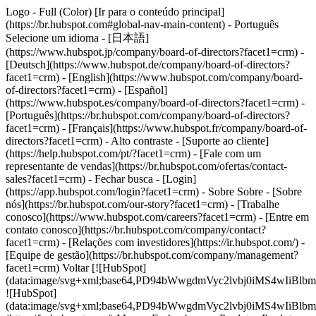
Logo - Full (Color) [Ir para o conteúdo principal]
(https://br.hubspot.com#global-nav-main-content) - Português
Selecione um idioma - [日本語]
(https://www.hubspot.jp/company/board-of-directors?facet1=crm) -
[Deutsch](https://www.hubspot.de/company/board-of-directors?
facet1=crm) - [English](https://www.hubspot.com/company/board-
of-directors?facet1=crm) - [Español]
(https://www.hubspot.es/company/board-of-directors?facet1=crm) -
[Português](https://br.hubspot.com/company/board-of-directors?
facet1=crm) - [Français](https://www.hubspot.fr/company/board-of-
directors?facet1=crm) - Alto contraste - [Suporte ao cliente]
(https://help.hubspot.com/pt/?facet1=crm) - [Fale com um
representante de vendas](https://br.hubspot.com/ofertas/contact-
sales?facet1=crm)
- Fechar busca - [Login]
(https://app.hubspot.com/login?facet1=crm) - Sobre Sobre - [Sobre
nós](https://br.hubspot.com/our-story?facet1=crm) - [Trabalhe
conosco](https://www.hubspot.com/careers?facet1=crm) - [Entre em
contato conosco](https://br.hubspot.com/company/contact?
facet1=crm) - [Relações com investidores](https://ir.hubspot.com/) -
[Equipe de gestão](https://br.hubspot.com/company/management?
facet1=crm) Voltar [![HubSpot]
(data:image/svg+xml;base64,PD94bWwgdmVyc2lvbj0iM
![HubSpot]
(data:image/svg+xml;base64,PD94bWwgdmVyc2lvbj0iM