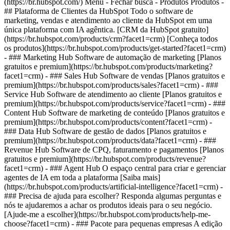
(https://br.hubspot.com/) Menu - Fechar busca
- Produtos Produtos -
## Plataforma de Clientes da HubSpot Todo o software de
marketing, vendas e atendimento ao cliente da HubSpot em uma
única plataforma com IA agêntica. [CRM da HubSpot gratuito]
(https://br.hubspot.com/products/crm?facet1=crm) [Conheça todos
os produtos](https://br.hubspot.com/products/get-started?facet1=crm)
- ### Marketing Hub Software de automação de marketing [Planos
gratuitos e premium](https://br.hubspot.com/products/marketing?
facet1=crm) - ### Sales Hub Software de vendas [Planos gratuitos e
premium](https://br.hubspot.com/products/sales?facet1=crm) - ###
Service Hub Software de atendimento ao cliente [Planos gratuitos e
premium](https://br.hubspot.com/products/service?facet1=crm) - ###
Content Hub Software de marketing de conteúdo [Planos gratuitos e
premium](https://br.hubspot.com/products/content?facet1=crm) -
### Data Hub Software de gestão de dados [Planos gratuitos e
premium](https://br.hubspot.com/products/data?facet1=crm) - ###
Revenue Hub Software de CPQ, faturamento e pagamentos [Planos
gratuitos e premium](https://br.hubspot.com/products/revenue?
facet1=crm) - ### Agent Hub O espaço central para criar e gerenciar
agentes de IA em toda a plataforma [Saiba mais]
(https://br.hubspot.com/products/artificial-intelligence?facet1=crm) -
### Precisa de ajuda para escolher? Responda algumas perguntas e
nós te ajudaremos a achar os produtos ideais para o seu negócio.
[Ajude-me a escolher](https://br.hubspot.com/products/help-me-
choose?facet1=crm)
- ### Pacote para pequenas empresas A edição