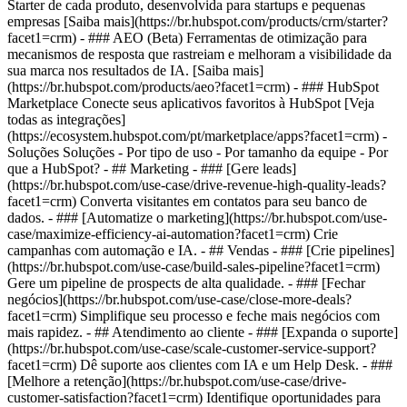
Starter de cada produto, desenvolvida para startups e pequenas
empresas [Saiba mais](https://br.hubspot.com/products/crm/starter?
facet1=crm) - ### AEO (Beta) Ferramentas de otimização para
mecanismos de resposta que rastreiam e melhoram a visibilidade da
sua marca nos resultados de IA. [Saiba mais]
(https://br.hubspot.com/products/aeo?facet1=crm) - ### HubSpot
Marketplace Conecte seus aplicativos favoritos à HubSpot [Veja
todas as integrações]
(https://ecosystem.hubspot.com/pt/marketplace/apps?facet1=crm) -
Soluções Soluções - Por tipo de uso - Por tamanho da equipe - Por
que a HubSpot?
- ## Marketing - ### [Gere leads]
(https://br.hubspot.com/use-case/drive-revenue-high-quality-leads?
facet1=crm) Converta visitantes em contatos para seu banco de
dados. - ### [Automatize o marketing](https://br.hubspot.com/use-
case/maximize-efficiency-ai-automation?facet1=crm) Crie
campanhas com automação e IA. - ## Vendas - ### [Crie pipelines]
(https://br.hubspot.com/use-case/build-sales-pipeline?facet1=crm)
Gere um pipeline de prospects de alta qualidade. - ### [Fechar
negócios](https://br.hubspot.com/use-case/close-more-deals?
facet1=crm) Simplifique seu processo e feche mais negócios com
mais rapidez. - ## Atendimento ao cliente - ### [Expanda o suporte]
(https://br.hubspot.com/use-case/scale-customer-service-support?
facet1=crm) Dê suporte aos clientes com IA e um Help Desk. - ###
[Melhore a retenção](https://br.hubspot.com/use-case/drive-
customer-satisfaction?facet1=crm) Identifique oportunidades para