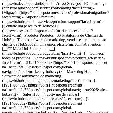
(https://br.developers.hubspot.com/) - ## Serviços - [Onboarding]
(https://br.hubspot.com/services/onboarding?facet1=crm) -
[Migração](https://br.hubspot.com/services/professional/migrations?
facet1=crm) - [Suporte Premium]
(https://br.hubspot.com/services/premium-support?facet1=crm) -
[Contrate um parceiro de soluções]
(https://ecosystem.hubspot.com/pt/marketplace/solutions?
facet1=crm)
- Produtos Produtos - ## Plataforma de Clientes da HubSpot Todo o software de marketing, vendas e atendimento ao cliente da HubSpot em uma única plataforma com IA agêntica. - [__CRM da HubSpot gratuito__](https://br.hubspot.com/products/crm?facet1=crm) - [__Conheça todos os produtos__](https://br.hubspot.com/products/get-started?facet1=crm) - [![195140668528](https://53.fs1.hubspotusercontent-na1.net/hubfs/53/assets/hubspot.com/global-navigation/2025/marketing-hub.svg) \ __Marketing Hub__ \ Software de automação de marketing](https://br.hubspot.com/products/marketing?facet1=crm) - [![195146645596](https://53.fs1.hubspotusercontent-na1.net/hubfs/53/assets/hubspot.com/global-navigation/2025/sales-hub.svg) \ __Sales Hub__ \ Software de vendas](https://br.hubspot.com/products/sales?facet1=crm) - [![195140668527](https://53.fs1.hubspotusercontent-na1.net/hubfs/53/assets/hubspot.com/global-navigation/2025/service-hub.svg) \ __Service Hub__ \ Software de atendimento ao cliente](https://br.hubspot.com/products/service?facet1=crm) - [![195140649745](https://53.fs1.hubspotusercontent-na1.net/hubfs/53/assets/hubspot.com/global-navigation/2025/content-hub.svg) \ __Content Hub__ \ Software de marketing de conteúdo](https://br.hubspot.com/products/content?facet1=crm) - [![195289608884](https://53.fs1.hubspotusercontent-na1.net/hubfs/53/assets/hubspot.com/global-navigation/2025/data-hub.svg) \ __Data Hub__ \ Software de gestão de dados](https://br.hubspot.com/products/data?facet1=crm) - [![195140609672](https://53.fs1.hubspotusercontent-na1.net/hubfs/53/assets/hubspot.com/global-navigation/2025/commerce-hub.svg) \ __Revenue Hub__ \ Software de CPQ, faturamento e pagamentos](https://br.hubspot.com/products/revenue?facet1=crm) - [![ProductIcons_AgentHub_Icon_Orange](https://53.fs1.hubspotusercontent-na1.net/hubfs/53/assets/webteam-cms-portal/images/breeze/ProductIcons_AgentHub_Icon_Orange.svg) \ __Agent Hub__ \ O espaço central para criar e gerenciar agentes de IA em toda a plataforma](https://br.hubspot.com/products/artificial-intelligence?facet1=crm) - [![188619147390](https://53.fs1.hubspotusercontent-na1.net/hubfs/53/assets/hubspot.com/global-navigation/help-me-choose-tool.svg) \ __Precisa de ajuda para escolher?__ \ Responda algumas perguntas e nós te ajudaremos a achar os produtos ideais para o seu negócio.](https://br.hubspot.com/products/help-me-choose?facet1=crm) - [![195140649746](https://53.fs1.hubspotusercontent-na1.net/hubfs/53/assets/hubspot.com/global-navigation/2025/small-business.svg) \ __Pacote para pequenas empresas__ \ A edição Starter de cada produto, desenvolvida para startups e pequenas empresas](https://br.hubspot.com/products/crm/starter?facet1=crm) - [![210646671655](https://53.fs1.hubspotusercontent-na1.net/hubfs/53/assets/hubspot.com/global-navigation/2025/aeo.svg) \ __AEO (Beta)__ \ Ferramentas de otimização para mecanismos de resposta que rastreiam e melhoram a visibilidade da sua marca nos resultados de IA.](https://br.hubspot.com/products/aeo?facet1=crm) - [![195140649747](https://53.fs1.hubspotusercontent-na1.net/hubfs/53/assets/hubspot.com/global-navigation/2025/app-marketplace.svg) \ __HubSpot Marketplace__ \ Conecte seus aplicativos favoritos à HubSpot](https://ecosystem.hubspot.com/pt/marketplace/apps?facet1=crm) - Soluções Soluções - Por tipo de uso - ## Marketing - [Gere leads](https://br.hubspot.com/use-case/drive-revenue-high-quality-leads?facet1=crm) - [Automatize o marketing](https://br.hubspot.com/use-case/maximize-efficiency-ai-automation?facet1=crm) - ## Vendas - [Crie pipelines](https://br.hubspot.com/use-case/build-sales-pipeline?facet1=crm) - [Fechar negócios](https://br.hubspot.com/use-case/close-more-deals?facet1=crm) - ## Atendimento ao cliente - [Expanda o suporte](https://br.hubspot.com/use-case/scale-customer-service-support?facet1=crm) - [Melhore a retenção](https://br.hubspot.com/use-case/drive-customer-satisfaction?facet1=crm) - ## Conteúdo - [Crie conteúdo](https://br.hubspot.com/use-case/create-content-for-customer-journey?facet1=crm) - [Gerencie conteúdo](https://br.hubspot.com/use-case/manage-content?facet1=crm) - ## Startups e pequenas empresas - [Encontre e alcance clientes](https://br.hubspot.com/use-case/find-and-reach-customers?facet1=crm) - [Aumente as vendas e receba pagamentos](https://br.hubspot.com/use-case/grow-sales-and-get-paid-faster?facet1=crm) - [Organize os dados do cliente](https://br.hubspot.com/use-case/understand-and-organize-customer-data?facet1=crm) - ## Inteligência artificial - [Resolva dúvidas de seus clientes 24/7](https://br.hubspot.com/products/artificial-intelligence/ai-customer-service-agent?facet1=crm) - [Automatize a prospecção de vendas](https://br.hubspot.com/products/sales/ai-prospecting-agent?facet1=crm) - [Faça uma análise mais rápida de seus clientes](https://br.hubspot.com/products/artificial-intelligence/ai-data-agent?facet1=crm) - Por tamanho da equipe - ## Por tamanho da equipe - ![195309752641](https://53.fs1.hubspotusercontent-na1.net/hub/53/hubfs/assets/hubspot.com/global-navigation/2025/Small%20Businesses%20%26%20Start%20ups.webp?width=1035&height=450&name=Small%20Businesses%20%26%20Start%20ups.webp) ### Para pequenas empresas e startups A Plataforma de Clientes Starter da HubSpot ajuda sua startup ou pequena empresa em crescimento a encontrar e conquistar clientes desde o primeiro dia. [Saiba mais sobre a Plataforma de Clientes Starter da HubSpot](https://br.hubspot.com/products/crm/starter?facet1=crm) - ![195309752642](https://53.fs1.hubspotusercontent-na1.net/hub/53/hubfs/assets/hubspot.com/global-navigation/2025/Enterprise.webp?width=1035&height=450&name=Enterprise.webp) ### Para grandes empresas A Plataforma de Clientes Enterprise integrada da HubSpot é poderosa e fácil de usar. [Saiba mais sobre a Plataforma de Clientes Enterprise da HubSpot](https://br.hubspot.com/products/crm/enterprise?facet1=crm) - Por que a HubSpot? - ## Por que a HubSpot? - ![195309752643](https://53.fs1.hubspotusercontent-na1.net/hub/53/hubfs/assets/hubspot.com/global-navigation/2025/Why%20Choose%20HubSpot.webp?width=1035&height=450&name=Why%20Choose%20HubSpot.webp) ### Por que escolher a HubSpot? Depois de apenas um ano, os clientes da HubSpot adquirem 129% mais leads, fecham 36% mais negócios e observam uma melhoria de 37% nas taxas de fechamento de tickets. [Saiba mais sobre o que diferencia a solução da HubSpot](https://br.hubspot.com/why-choose-hubspot?facet1=crm) - ![195303448595](https://53.fs1.hubspotusercontent-na1.net/hub/53/hubfs/assets/hubspot.com/global-navigation/2025/Case%20Studies.webp?width=1035&height=450&name=Case%20Studies.webp) ### Estudos de caso Conheça empresas como a sua em todo o mundo que usam a HubSpot para unir suas equipes, capacitar seus negócios e crescer melhor. [Veja todos os estudos de caso](https://br.hubspot.com/case-studies?facet1=crm) - ![191228329371](https://53.fs1.hubspotusercontent-na1.net/hub/53/hubfs/spotlight_resized_518x225.png?width=518&height=225&name=spotlight_resized_518x225.png) ### Spotlight: atualizações de produtos Saiba mais sobre os lançamentos e anúncios de produtos da HubSpot nesta vitrine semestral de produtos. [Veja as atualizações de nossos produtos](https://br.hubspot.com/spotlight?facet1=crm) - [Preços](https://br.hubspot.com/pricing/marketing?facet1=crm) - Recursos Recursos - ## Link em destaque - [Spotlight: atualizações de produtos](https://br.hubspot.com/spotlight?facet1=crm) - [Novidades na HubSpot](https://br.hubspot.com/new?facet1=crm) - [Por que escolher a HubSpot?](https://br.hubspot.com/why-choose-hubspot?facet1=crm) - [Sustentabilidade \ EN](https://www.hubspot.com/sustainability?facet1=crm) - ## Comunidade e eventos - [Evento UNBOUND](https://unbound.hubspot.com/) - [Webinares](https://br.hubspot.com/resources/webinar#resource-library-page-headers) - [Comunidade HubSpot](https://community.hubspot.com/) - [Grupos de Usuários da HubSpot \ EN](https://www.hubspot.com/hubspot-user-groups?facet1=crm) - ## Parceiros - [Programa de Parceiros de Soluções](https://br.hubspot.com/partners/solutions?facet1=crm) - [Programa de Parceiros Afiliados](https://br.hubspot.com/partners/affiliates?facet1=crm) - ## Educação - [O Manual do Loop Marketing](https://br.hubspot.com/loop-marketing?facet1=crm) - [O que é inbound marketing?](https://br.hubspot.com/inbound-marketing?facet1=crm) - [Blogs da HubSpot](https://br.hubspot.com/blog?facet1=crm) - [Cursos e certificações gratuitos](https://academy.hubspot.com/pt/?facet1=crm) - [E-books, guias e muito mais](https://br.hubspot.com/resources?facet1=crm) - [Central de Conhecimento da HubSpot](https://knowledge.hubspot.com/pt?facet1=crm) - ## Ferramentas - [Templates para sites](https://ecosystem.hubspot.com/pt/marketplace/templates?facet1=crm) - [Ferramentas para desenvolvedores](https://br.developers.hubspot.com/) - ## Serviços - [Onboarding](https://br.hubspot.com/services/onboarding?facet1=crm) - [Migração](https://br.hubspot.com/services/professional/migrations?facet1=crm) - [Suporte Premium](https://br.hubspot.com/services/premium-support?facet1=crm)