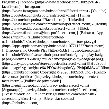
- [Facebook](https://www.facebook.com/HubSpotBR?
facet1=crm) - [Instagram]
(https://www.instagram.com/hubspotbrasil/?facet1=crm) - [Youtube]
(https://youtube.com/hubspotbrasil?facet1=crm) - [Twitter]
(https://x.com/hubspotbrasil?facet1=crm) - [Linkedin]
(https://www.linkedin.com/company/hubspot?facet1=crm) - [Reddit]
(https://www.reddit.com/r/hubspot?facet1=crm) - [Tiktok]
(https://www.tiktok.com/@hubspot?facet1=crm) [![Baixar na App
Store](https://53.fs1.hubspotusercontent-
na1.net/hubfs/53/assets/hubspot.com/footer/app-store-pt.svg)]
(https://apps.apple.com/us/app/hubspot/id1107711722?facet1=crm)
[![Disponível no Google Play](https://53.fs1.hubspotusercontent-
na1.net/hub/53/hubfs/assets/hubspot.com/footer/google-play-badge-
pt.png?width=136&height=45&name=google-play-badge-pt.png)]
(https://play.google.com/store/apps/details?facet1=crm) [![HubSpot]
(data:image/svg+xml;base64,PD94bWwgdmVyc2lvbj0i
(https://br.hubspot.com/) Copyright © 2026 HubSpot, Inc. - [Centro
de recursos jurídicos](https://legal.hubspot.com/br/legal-center?
facet1=crm) - [Política de privacidade]
(https://legal.hubspot.com/br/privacy-policy?facet1=crm) -
[Segurança](https://legal.hubspot.com/br/security?facet1=crm) -
[Acessibilidade do Site](https://legal.hubspot.com/br/website-
accessibility?facet1=crm) - [Gerenciar cookies]
(https://br.hubspot.com)