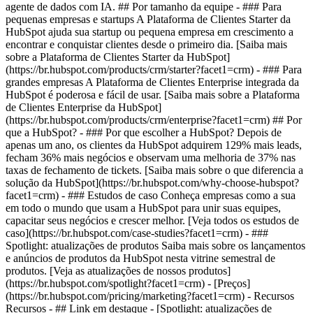
agente de dados com IA. ## Por tamanho da equipe - ### Para
pequenas empresas e startups A Plataforma de Clientes Starter da
HubSpot ajuda sua startup ou pequena empresa em crescimento a
encontrar e conquistar clientes desde o primeiro dia. [Saiba mais
sobre a Plataforma de Clientes Starter da HubSpot]
(https://br.hubspot.com/products/crm/starter?facet1=crm) - ### Para
grandes empresas A Plataforma de Clientes Enterprise integrada da
HubSpot é poderosa e fácil de usar. [Saiba mais sobre a Plataforma
de Clientes Enterprise da HubSpot]
(https://br.hubspot.com/products/crm/enterprise?facet1=crm) ## Por
que a HubSpot? - ### Por que escolher a HubSpot? Depois de
apenas um ano, os clientes da HubSpot adquirem 129% mais leads,
fecham 36% mais negócios e observam uma melhoria de 37% nas
taxas de fechamento de tickets. [Saiba mais sobre o que diferencia a
solução da HubSpot](https://br.hubspot.com/why-choose-hubspot?
facet1=crm) - ### Estudos de caso Conheça empresas como a sua
em todo o mundo que usam a HubSpot para unir suas equipes,
capacitar seus negócios e crescer melhor. [Veja todos os estudos de
caso](https://br.hubspot.com/case-studies?facet1=crm) - ###
Spotlight: atualizações de produtos Saiba mais sobre os lançamentos
e anúncios de produtos da HubSpot nesta vitrine semestral de
produtos. [Veja as atualizações de nossos produtos]
(https://br.hubspot.com/spotlight?facet1=crm) - [Preços]
(https://br.hubspot.com/pricing/marketing?facet1=crm) - Recursos
Recursos - ## Link em destaque - [Spotlight: atualizações de