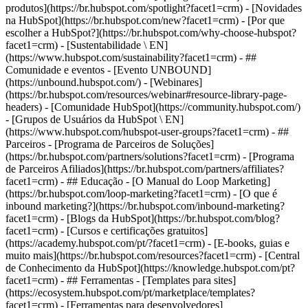
produtos](https://br.hubspot.com/spotlight?facet1=crm) - [Novidades
na HubSpot](https://br.hubspot.com/new?facet1=crm) - [Por que
escolher a HubSpot?](https://br.hubspot.com/why-choose-hubspot?
facet1=crm) - [Sustentabilidade \ EN]
(https://www.hubspot.com/sustainability?facet1=crm) - ##
Comunidade e eventos - [Evento UNBOUND]
(https://unbound.hubspot.com/) - [Webinares]
(https://br.hubspot.com/resources/webinar#resource-library-page-
headers) - [Comunidade HubSpot](https://community.hubspot.com/)
- [Grupos de Usuários da HubSpot \ EN]
(https://www.hubspot.com/hubspot-user-groups?facet1=crm) - ##
Parceiros - [Programa de Parceiros de Soluções]
(https://br.hubspot.com/partners/solutions?facet1=crm) - [Programa
de Parceiros Afiliados](https://br.hubspot.com/partners/affiliates?
facet1=crm) - ## Educação - [O Manual do Loop Marketing]
(https://br.hubspot.com/loop-marketing?facet1=crm) - [O que é
inbound marketing?](https://br.hubspot.com/inbound-marketing?
facet1=crm) - [Blogs da HubSpot](https://br.hubspot.com/blog?
facet1=crm) - [Cursos e certificações gratuitos]
(https://academy.hubspot.com/pt/?facet1=crm) - [E-books, guias e
muito mais](https://br.hubspot.com/resources?facet1=crm) - [Central
de Conhecimento da HubSpot](https://knowledge.hubspot.com/pt?
facet1=crm) - ## Ferramentas - [Templates para sites]
(https://ecosystem.hubspot.com/pt/marketplace/templates?
facet1=crm) - [Ferramentas para desenvolvedores]