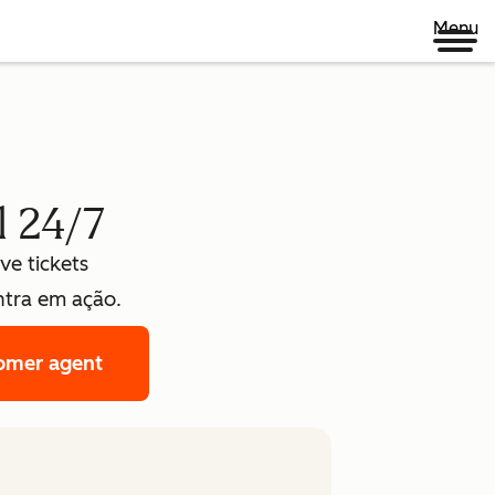
Menu
l 24/7
ve tickets
tra em ação.
omer agent