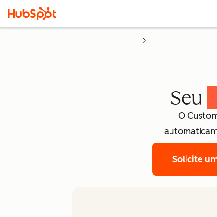
Seu
a
O Custome
automaticam
Solicite 