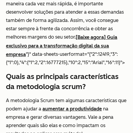
maneira cada vez mais rápida, é importante
desenvolver soluções para atender a essas demandas
também de forma agilizada. Assim, você consegue
estar sempre à frente da concorrência e obter as
melhores margens do seu setor.
[Baixe agora] Guia
exclusivo para a transformação digital da sua
"}" data-sheets-userformat="{"2":12419,"3":
empresa
{"1":0},"4":{"1":2,"2":16777215},"10":2,"15":"Arial","16":11}">
Quais as principais características
da metodologia scrum?
A metodologia Scrum tem algumas características que
podem ajudar a
aumentar a produtividade
na
empresa e gerar diversas vantagens. Vale a pena
aprender quais são elas e como impactam os