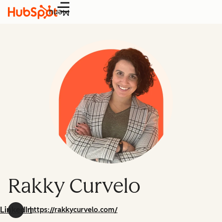
Menu
Rakky Curvelo
LinkedIn
https://rakkycurvelo.com/