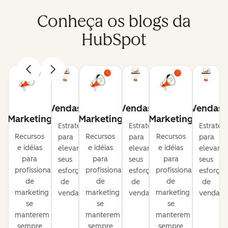
Conheça os blogs da
HubSpot
Vendas
Vendas
Vendas
Marketing
Marketing
Marketing
Estratégias
Estratégias
Estratég
Recursos
Recursos
Recursos
para
para
para
e idéias
e idéias
e idéias
elevar
elevar
elevar
para
para
para
seus
seus
seus
profissionais
profissionais
profissionais
esforços
esforços
esforços
de
de
de
de
de
de
marketing
marketing
marketing
vendas.
vendas.
vendas.
se
se
se
manterem
manterem
manterem
sempre
sempre
sempre