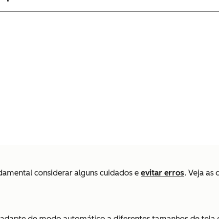
ndamental considerar alguns cuidados e
evitar erros
. Veja as 
 se adapte de modo automático a diferentes tamanhos de tel