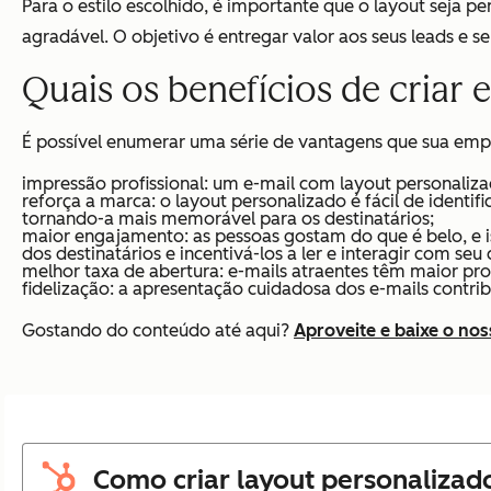
Para o estilo escolhido, é importante que o layout seja
agradável. O objetivo é entregar valor aos seus leads e s
Quais os benefícios de criar 
É possível enumerar uma série de vantagens que sua empre
impressão profissional: um e-mail com layout personali
reforça a marca: o layout personalizado é fácil de ident
tornando-a mais memorável para os destinatários;
maior engajamento: as pessoas gostam do que é belo, e i
dos destinatários e incentivá-los a ler e interagir com seu
melhor taxa de abertura: e-mails atraentes têm maior pro
fidelização: a apresentação cuidadosa dos e-mails contri
Gostando do conteúdo até aqui?
Aproveite e baixe o nos
Como criar layout personalizad