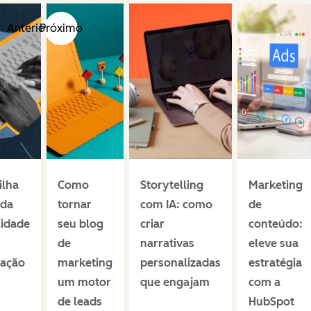
Anterior
Próximo
ilha
Como
Storytelling
Marketing
 da
tornar
com IA: como
de
lidade
seu blog
criar
conteúdo:
de
narrativas
eleve sua
ação
marketing
personalizadas
estratégia
um motor
que engajam
com a
de leads
HubSpot