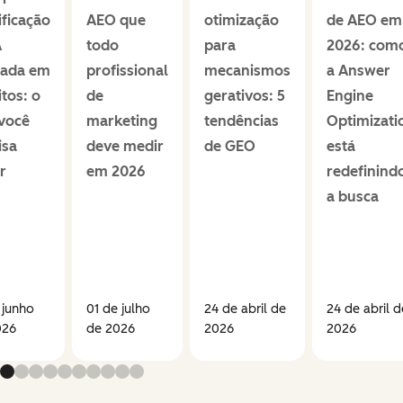
ificação
AEO que
otimização
de AEO em
A
todo
para
2026: com
eada em
profissional
mecanismos
a Answer
itos: o
de
gerativos: 5
Engine
você
marketing
tendências
Optimizati
isa
deve medir
de GEO
está
r
em 2026
redefinind
a busca
 junho
01 de julho
24 de abril de
24 de abril d
026
de 2026
2026
2026