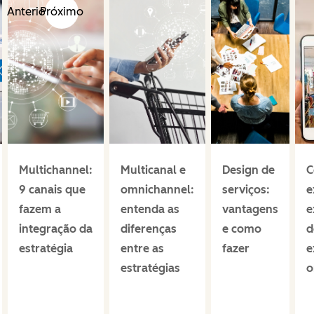
Anterior
Próximo
Multichannel:
Multicanal e
Design de
C
9 canais que
omnichannel:
serviços:
e
fazem a
entenda as
vantagens
e
integração da
diferenças
e como
d
estratégia
entre as
fazer
e
estratégias
o