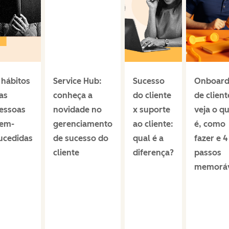
 hábitos
Service Hub:
Sucesso
Onboard
as
conheça a
do cliente
de client
essoas
novidade no
x suporte
veja o q
em-
gerenciamento
ao cliente:
é, como
ucedidas
de sucesso do
qual é a
fazer e 4
cliente
diferença?
passos
memoráv