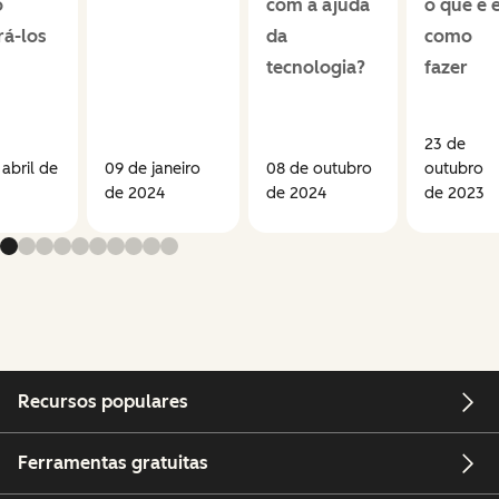
o
com a ajuda
o que é 
rá-los
da
como
tecnologia?
fazer
23 de
abril de
09 de janeiro
08 de outubro
outubro
de 2024
de 2024
de 2023
Recursos populares
Ferramentas gratuitas