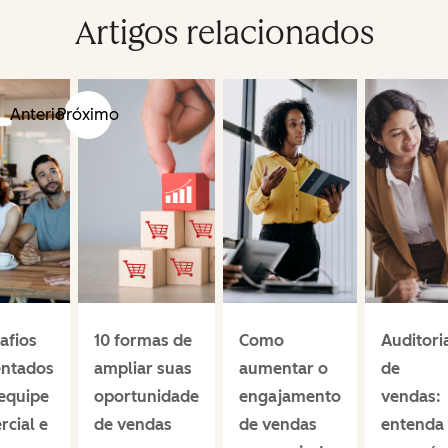
Artigos relacionados
Anterior
Próximo
afios
10 formas de
Como
Auditori
entados
ampliar suas
aumentar o
de
equipe
oportunidade
engajamento
vendas:
cial e
de vendas
de vendas
entenda