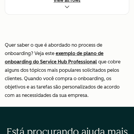
View all rows
Respostas
padronizadas de
e-mail e chat
Quer saber o que é abordado no process de
Ajudar o cliente a
onboarding? Veja este
exemplo de plano de
navegar na base
onboarding do Service Hub Professional
que cobre
de conhecimento
alguns dos tópicos mais populares solicitados pelos
clientes. Quando você compra o onboarding, os
objetivos e as tarefas são personalizados de acordo
Automação de
com as necessidades da sua empresa.
tíquetes
Medir experiência
do cliente
Está procurando ajuda mais