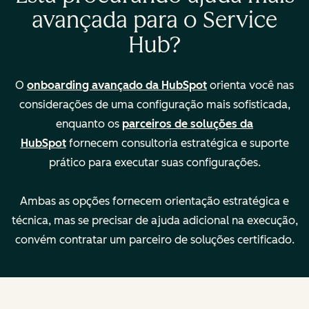
avançada para o Service
Hub?
Gerenciar várias
—
equipes
O
onboarding avançado da HubSpot
orienta você nas
considerações de uma configuração mais sofisticada,
Desenvolver
—
enquanto os
parceiros de soluções da
manuais de
HubSpot
fornecem consultoria estratégica e suporte
suporte
prático para executar suas configurações.
Criar painéis
—
Ambas as opções fornecem orientação estratégica e
personalizados
técnica, mas se precisar de ajuda adicional na execução,
convém contratar um parceiro de soluções certificado.
Características
Modalidade:
Modalidade:
principais
remota
remota
Descrição
Descrição