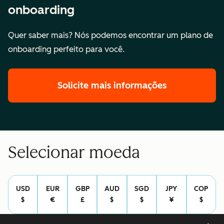
onboarding
Quer saber mais? Nós podemos encontrar um plano de
onboarding perfeito para você.
Solicite mais informações
Selecionar moeda
USD
EUR
GBP
AUD
SGD
JPY
COP
$
€
£
$
$
¥
$