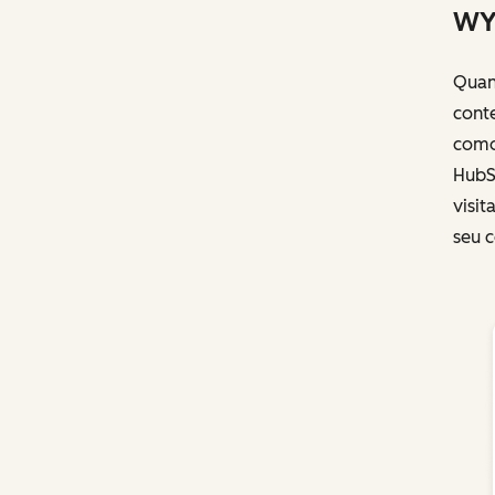
WY
Quan
conte
como
HubS
visit
seu c