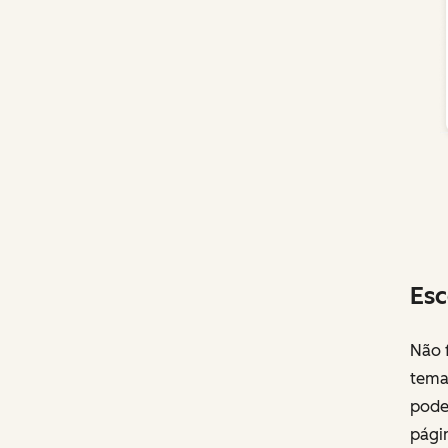
Esc
Não f
temas
pode 
págin