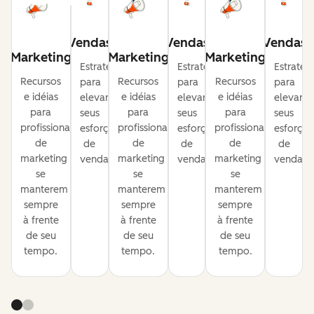
Vendas
Vendas
Vendas
Marketing
Marketing
Marketing
Estratégias
Estratégias
Estratég
Recursos
Recursos
Recursos
para
para
para
e idéias
e idéias
e idéias
elevar
elevar
elevar
para
para
para
seus
seus
seus
profissionais
profissionais
profissionais
esforços
esforços
esforços
de
de
de
de
de
de
marketing
marketing
marketing
vendas.
vendas.
vendas.
se
se
se
manterem
manterem
manterem
sempre
sempre
sempre
à frente
à frente
à frente
de seu
de seu
de seu
tempo.
tempo.
tempo.