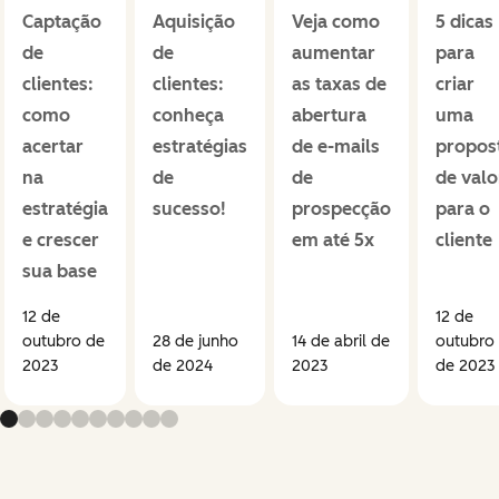
Captação
Aquisição
Veja como
5 dicas
de
de
aumentar
para
clientes:
clientes:
as taxas de
criar
como
conheça
abertura
uma
acertar
estratégias
de e-mails
propos
na
de
de
de valo
estratégia
sucesso!
prospecção
para o
e crescer
em até 5x
cliente
sua base
12 de
12 de
outubro de
28 de junho
14 de abril de
outubro
2023
de 2024
2023
de 2023