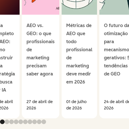
ia
AEO vs.
Métricas de
O futuro d
mpleto
GEO: o que
AEO que
otimização
 AEO:
profissionais
todo
para
mo
de
profissional
mecanismo
struir
marketing
de
gerativos: 
a
precisam
marketing
tendências
ratégia
saber agora
deve medir
de GEO
 busca
em 2026
 IA
de abril
27 de abril de
01 de julho
24 de abril d
2026
2026
de 2026
2026