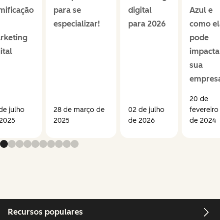
mificação
para se
digital
Azul e
especializar!
para 2026
como el
rketing
pode
ital
impacta
sua
empres
20 de
de julho
28 de março de
02 de julho
fevereiro
 2025
2025
de 2026
de 2024
Recursos populares