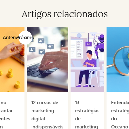
Artigos relacionados
Anterior
Próximo
mo
12 cursos de
13
Entenda
cantar
marketing
estratégias
estratég
entes
digital
de
do
m
indispensáveis
marketing
Oceano