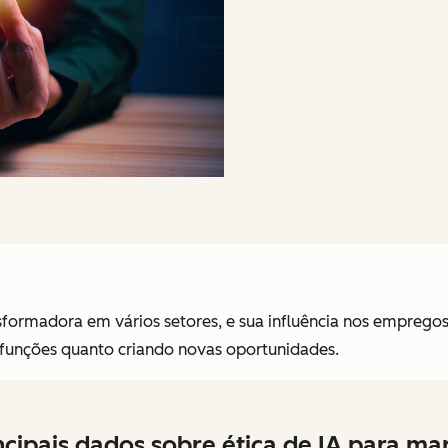
rmadora em vários setores, e sua influência nos empregos 
o funções quanto criando novas oportunidades.
ncipais dados sobre ética de IA para ma